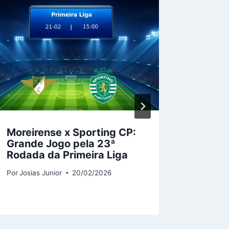
Moreirense x Sporting CP:
Sassuo
Grande Jogo pela 23ª
do Con
Rodada da Primeira Liga
Série A
Por
Josias Junior
20/02/2026
Por
Josias