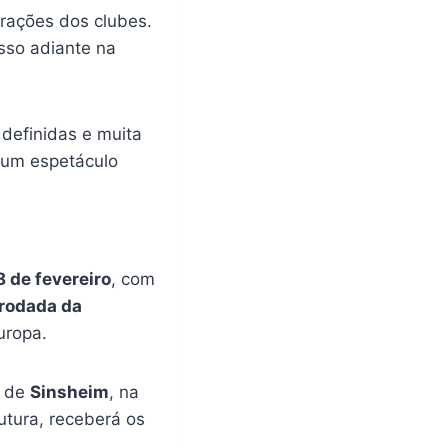
irações dos clubes.
sso adiante na
definidas e muita
 um espetáculo
8 de fevereiro
, com
rodada da
uropa.
e de
Sinsheim
, na
utura, receberá os