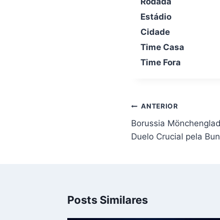
Rodada
Estádio
Cidade
Time Casa
Time Fora
Navegação
ANTERIOR
de
Borussia Mönchenglad
Post
Duelo Crucial pela Bu
Posts Similares