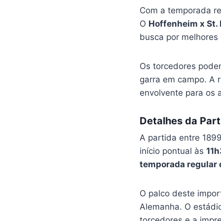
Com a temporada reg
O
Hoffenheim x St. 
busca por melhores 
Os torcedores podem
garra em campo. A r
envolvente para os 
Detalhes da Part
A partida entre 189
início pontual às
11h
temporada regular 
O palco deste impor
Alemanha. O estádio
torcedores e a impr