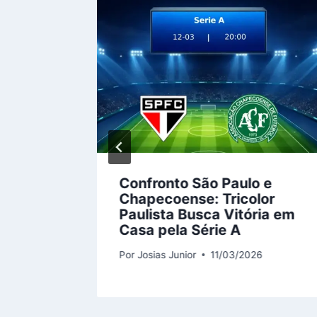
ga:
Confronto São Paulo e
Chapecoense
: Tricolor
se
Paulista Busca Vitória em
odada
Casa pela Série A
6
Por
Josias Junior
11/03/2026