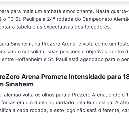
para para mais um embate emocionante. Nesta quarta-f
á o FC St. Pauli pela 24ª rodada do Campeonato Alemã
tar a tabela e as expectativas dos torcedores.
para Sinsheim, na PreZero Arena, é vista como um test
uscando consolidar suas posições e objetivos dentro 
o entre Hoffenheim e St. Pauli está agendado para o pe
reZero Arena Promete Intensidade para 
em Sinsheim
ol alemão volta os olhos para a PreZero Arena, onde o 
o forças em um duelo aguardado pela Bundesliga. A at
ifica a cada rodada, e este jogo não será diferente, c