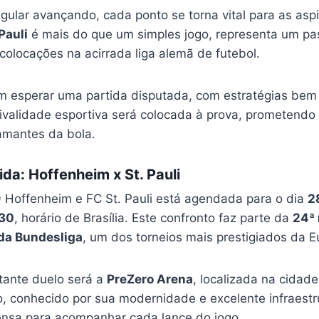
ular avançando, cada ponto se torna vital para as asp
Pauli
é mais do que um simples jogo, representa um pa
colocações na acirrada liga alemã de futebol.
 esperar uma partida disputada, com estratégias bem 
ivalidade esportiva será colocada à prova, prometendo
amantes da bola.
ida: Hoffenheim x St. Pauli
9 Hoffenheim e FC St. Pauli está agendada para o dia
2
30
, horário de Brasília. Este confronto faz parte da
24ª 
da Bundesliga
, um dos torneios mais prestigiados da E
tante duelo será a
PreZero Arena
, localizada na cidad
, conhecido por sua modernidade e excelente infraestr
ensa para acompanhar cada lance do jogo.