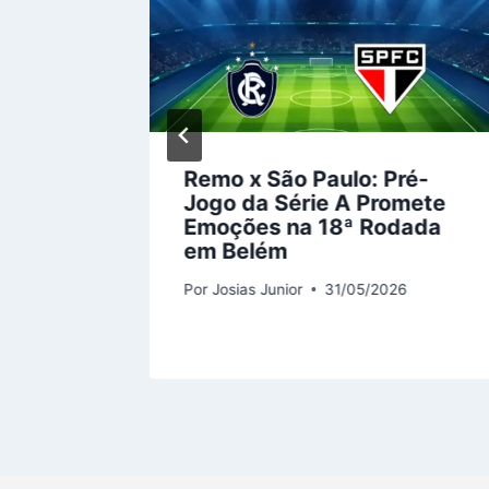
é:
Remo x São Paulo: Pré-
na
Jogo da Série A Promete
Emoções na 18ª Rodada
as do
em Belém
Por
Josias Junior
31/05/2026
6