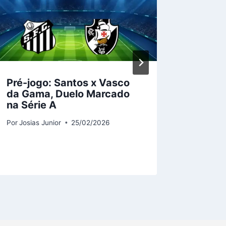
Pré-jogo: Santos x Vasco
Nova 
da Gama, Duelo Marcado
Maricá
na Série A
Pela P
Carioc
Por
Josias Junior
25/02/2026
Por
Josias