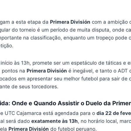
gam a esta etapa da
Primera División
com a ambição d
gular do torneio é um período de muita disputa, onde ca
importante na classificação, enquanto um tropeço pode 
tição.
 início às 13h, promete ser um espetáculo de táticas e
s pontos na
Primera División
é inegável, e tanto o ADT
ocados em apresentar seu melhor futebol para sair d
iante de seus torcedores.
ida: Onde e Quando Assistir o Duelo da Primer
T e UTC Cajamarca está agendada para o
dia 22 de feve
cial será dado
exatamente às 13h
, no horário local, mar
pela
Primera División
do futebol peruano.