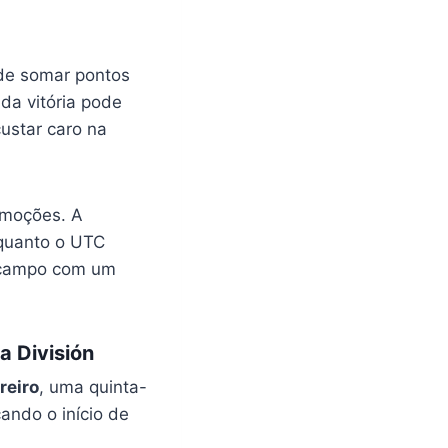
e somar pontos
da vitória pode
custar caro na
 emoções. A
 quanto o UTC
e campo com um
a División
reiro
, uma quinta-
cando o início de