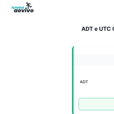
Pular
para
o
Conteúdo
ADT e UTC C
ADT