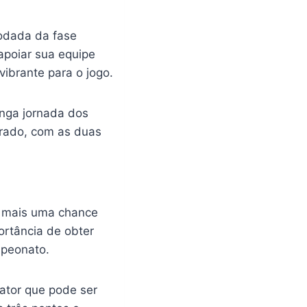
rodada da fase
apoiar sua equipe
ibrante para o jogo.
onga jornada dos
brado, com as duas
a mais uma chance
ortância de obter
mpeonato.
fator que pode ser