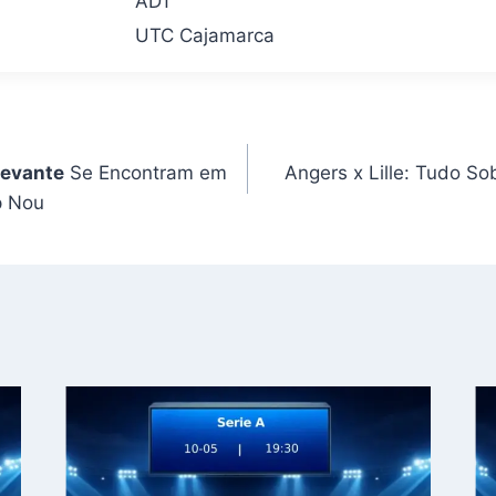
ADT
UTC Cajamarca
Levante
Se Encontram em
Angers x Lille: Tudo So
p Nou