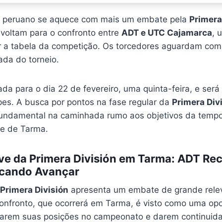
ol peruano se aquece com mais um embate pela
Primera
 voltam para o confronto entre
ADT e UTC Cajamarca
, 
 a tabela da competição. Os torcedores aguardam com 
ada do torneio.
da para o dia 22 de fevereiro, uma quinta-feira, e ser
es. A busca por pontos na fase regular da
Primera Div
 fundamental na caminhada rumo aos objetivos da temp
de de Tarma.
e da Primera División em Tarma: ADT Re
cando Avançar
Primera División
apresenta um embate de grande relev
nfronto, que ocorrerá em Tarma, é visto como uma op
darem suas posições no campeonato e darem continuid