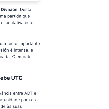
 División
. Desta
uma partida que
expectativa este
á um teste importante
isión
é intensa, e
orada. O embate
cebe UTC
ância entre ADT e
ortunidade para os
ade às suas