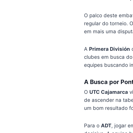
O palco deste embat
regular do torneio.
em mais uma disputa
A
Primera División
c
clubes em busca do 
equipes buscando im
A Busca por Pont
O
UTC Cajamarca
vi
de ascender na tab
um bom resultado fo
Para o
ADT
, jogar e