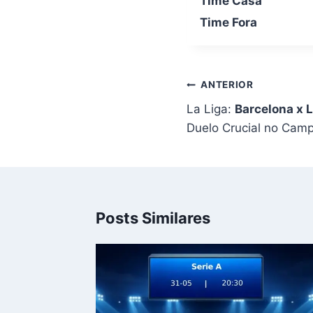
Time Casa
Time Fora
Navegação
ANTERIOR
de
La Liga:
Barcelona x 
Post
Duelo Crucial no Cam
Posts Similares