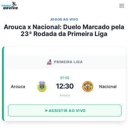
Pular
para
o
JOGOS AO VIVO
Conteúdo
Arouca x Nacional: Duelo Marcado pela
23ª Rodada da Primeira Liga
PRIMEIRA LIGA
21-02
12:30
Arouca
Nacional
Arouca
ASSISTIR AO VIVO