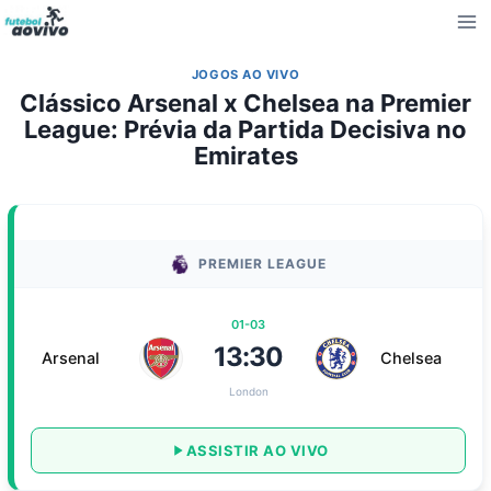
Pular
para
o
JOGOS AO VIVO
Conteúdo
Clássico Arsenal x Chelsea na Premier
League: Prévia da Partida Decisiva no
Emirates
PREMIER LEAGUE
01-03
13:30
Arsenal
Chelsea
London
ASSISTIR AO VIVO