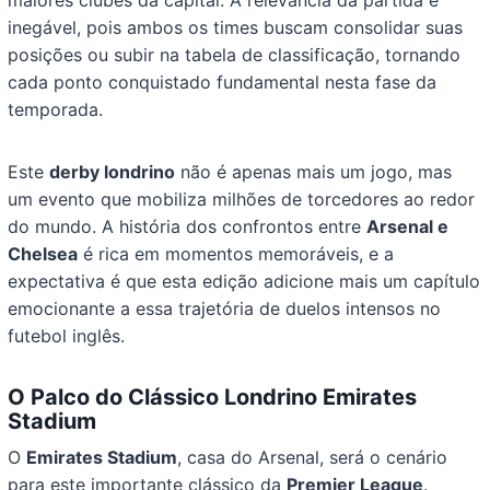
maiores clubes da capital. A relevância da partida é
inegável, pois ambos os times buscam consolidar suas
posições ou subir na tabela de classificação, tornando
cada ponto conquistado fundamental nesta fase da
temporada.
Este
derby londrino
não é apenas mais um jogo, mas
um evento que mobiliza milhões de torcedores ao redor
do mundo. A história dos confrontos entre
Arsenal e
Chelsea
é rica em momentos memoráveis, e a
expectativa é que esta edição adicione mais um capítulo
emocionante a essa trajetória de duelos intensos no
futebol inglês.
O Palco do Clássico Londrino
Emirates
Stadium
O
Emirates Stadium
, casa do Arsenal, será o cenário
para este importante clássico da
Premier League
.