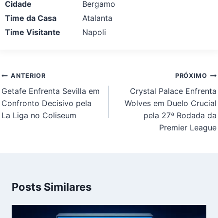
Cidade
Bergamo
Time da Casa
Atalanta
Time Visitante
Napoli
Navegação
ANTERIOR
PRÓXIMO
de
Getafe Enfrenta Sevilla em
Crystal Palace Enfrenta
Post
Confronto Decisivo pela
Wolves em Duelo Crucial
La Liga no Coliseum
pela 27ª Rodada da
Premier League
Posts Similares