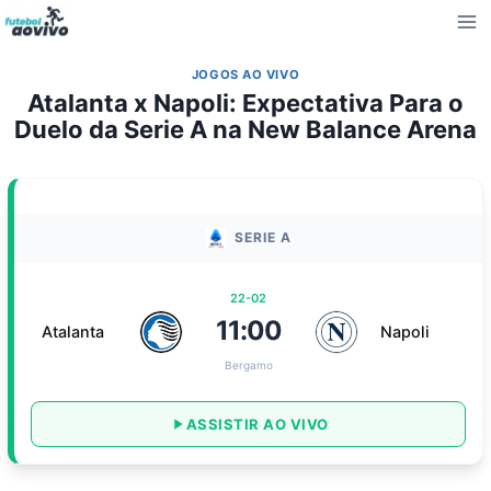
Pular
para
o
JOGOS AO VIVO
Conteúdo
Atalanta x Napoli: Expectativa Para o
Duelo da Serie A na New Balance Arena
SERIE A
22-02
11:00
Atalanta
Napoli
Bergamo
ASSISTIR AO VIVO