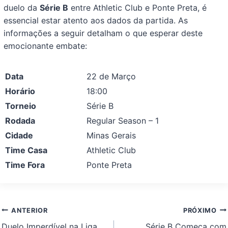
duelo da
Série B
entre Athletic Club e Ponte Preta, é
essencial estar atento aos dados da partida. As
informações a seguir detalham o que esperar deste
emocionante embate:
Data
22 de Março
Horário
18:00
Torneio
Série B
Rodada
Regular Season – 1
Cidade
Minas Gerais
Time Casa
Athletic Club
Time Fora
Ponte Preta
Navegação
ANTERIOR
PRÓXIMO
de
Duelo Imperdível na Liga
Série B Começa com