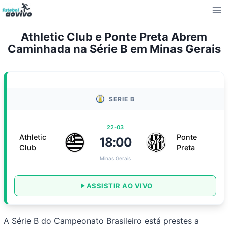
Pular
para
o
Athletic Club e Ponte Preta Abrem
Conteúdo
Caminhada na Série B em Minas Gerais
SERIE B
22-03
Athletic
Ponte
18:00
Club
Preta
Minas Gerais
ASSISTIR AO VIVO
A Série B do Campeonato Brasileiro está prestes a