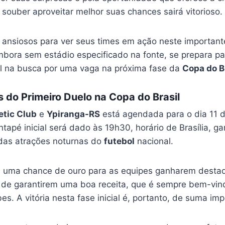
 souber aproveitar melhor suas chances sairá vitorioso.
 ansiosos para ver seus times em ação neste importante
mbora sem estádio especificado na fonte, se prepara pa
 na busca por uma vaga na próxima fase da
Copa do B
s do Primeiro Duelo na Copa do Brasil
etic Club
e
Ypiranga-RS
está agendada para o dia 11 
tapé inicial será dado às 19h30, horário de Brasília, g
das atrações noturnas do
futebol
nacional.
a uma chance de ouro para as equipes ganharem destaq
de garantirem uma boa receita, que é sempre bem-vin
s. A vitória nesta fase inicial é, portanto, de suma imp