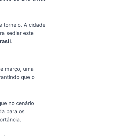
 torneio. A cidade
ra sediar este
rasil
.
de março, uma
arantindo que o
ue no cenário
da para os
ortância.