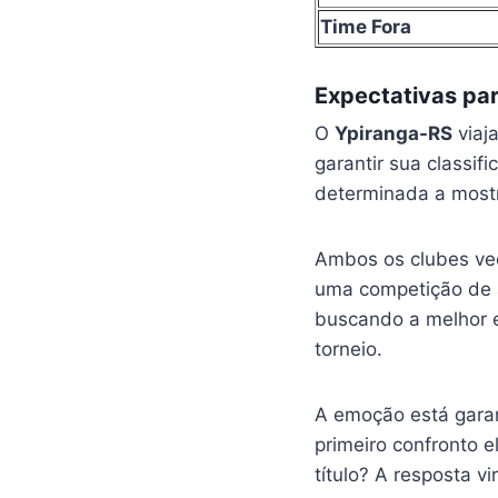
Time Fora
Expectativas par
O
Ypiranga-RS
viaj
garantir sua classif
determinada a mostr
Ambos os clubes v
uma competição de al
buscando a melhor e
torneio.
A emoção está garan
primeiro confronto e
título? A resposta v