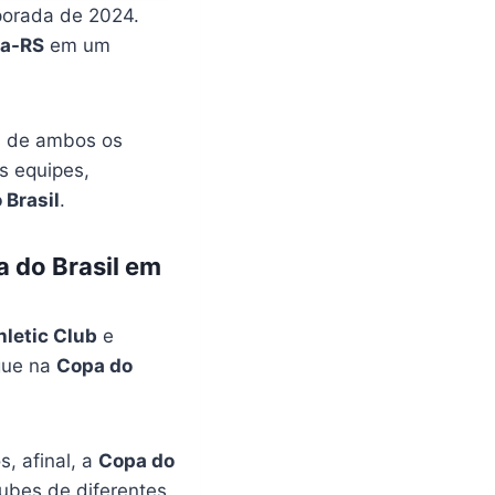
porada de 2024.
ga-RS
em um
es de ambos os
s equipes,
 Brasil
.
 do Brasil em
hletic Club
e
gue na
Copa do
, afinal, a
Copa do
ubes de diferentes