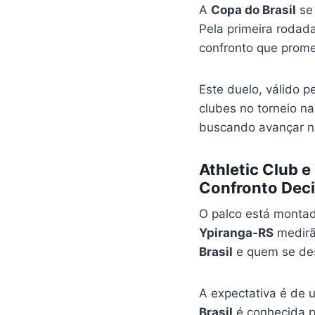
A
Copa do Brasil
se 
Pela primeira rodad
confronto que prome
Este duelo, válido p
clubes no torneio na
buscando avançar n
Athletic Club 
Confronto Deci
O palco está monta
Ypiranga-RS
medirã
Brasil
e quem se de
A expectativa é de 
Brasil
é conhecida p