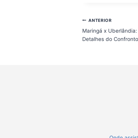
Navegação
ANTERIOR
de
Maringá x Uberlândia:
Post
Detalhes do Confronto
Onde assist