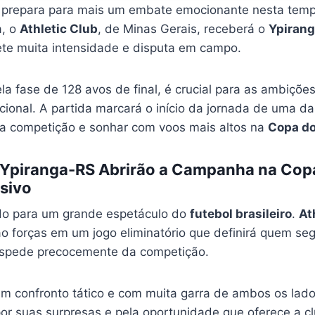
prepara para mais um embate emocionante nesta tem
a, o
Athletic Club
, de Minas Gerais, receberá o
Ypiran
te muita intensidade e disputa em campo.
ela fase de 128 avos de final, é crucial para as ambiçõ
cional. A partida marcará o início da jornada de uma da
a competição e sonhar com voos mais altos na
Copa do
e Ypiranga-RS Abrirão a Campanha na Copa
sivo
do para um grande espetáculo do
futebol brasileiro
.
At
o forças em um jogo eliminatório que definirá quem se
spede precocemente da competição.
um confronto tático e com muita garra de ambos os lados
or suas surpresas e pela oportunidade que oferece a cl