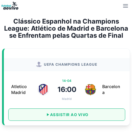
Pular
para
o
Clássico Espanhol na Champions
Conteúdo
League: Atlético de Madrid e Barcelona
se Enfrentam pelas Quartas de Final
UEFA CHAMPIONS LEAGUE
14-04
Atletico
Barcelon
16:00
Madrid
a
Madrid
ASSISTIR AO VIVO