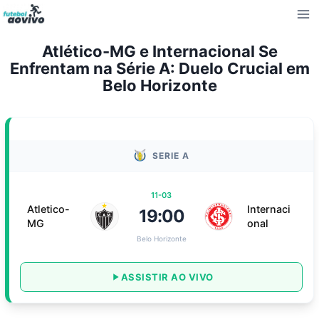
Pular
para
o
Atlético-MG e Internacional Se
Conteúdo
Enfrentam na Série A: Duelo Crucial em
Belo Horizonte
SERIE A
11-03
Atletico-
Internaci
19:00
MG
onal
Belo Horizonte
ASSISTIR AO VIVO