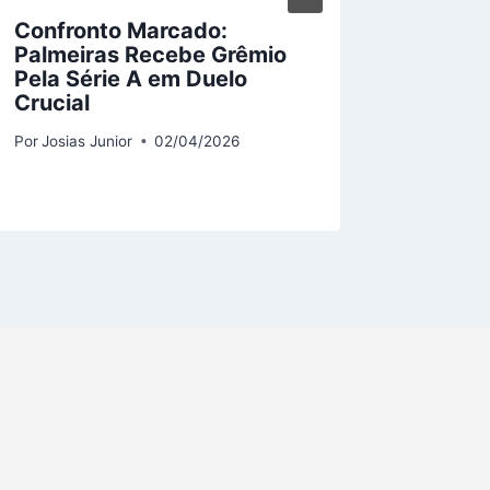
Confronto Marcado:
Lille 
Palmeiras Recebe Grêmio
Finais
Pela Série A em Duelo
Decisi
Crucial
Por
Josias
Por
Josias Junior
02/04/2026