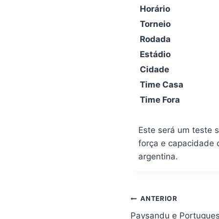
Horário
Torneio
Rodada
Estádio
Cidade
Time Casa
Time Fora
Este será um teste s
força e capacidade d
argentina.
Navegação
ANTERIOR
de
Paysandu e Portugue