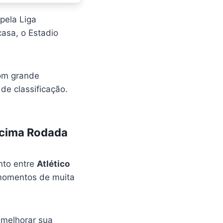
pela Liga
asa, o Estadio
com grande
 de classificação.
écima Rodada
nto entre
Atlético
 momentos de muita
 melhorar sua