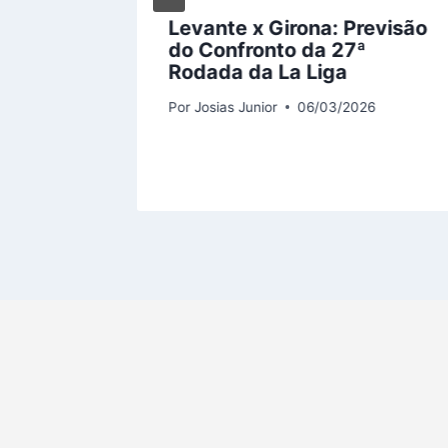
ronto
Levante x Girona: Previsão
do Confronto da 27ª
ho
Rodada da La Liga
6
Por
Josias Junior
06/03/2026