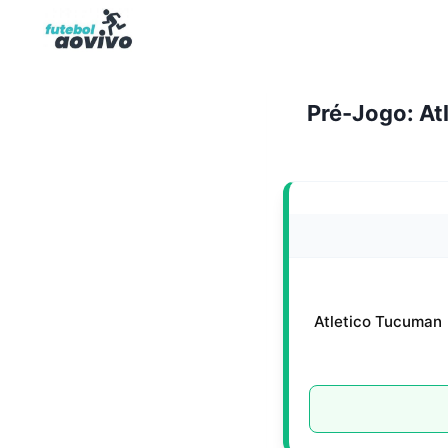
Pular
para
o
Conteúdo
Pré-Jogo: At
Atletico Tucuman