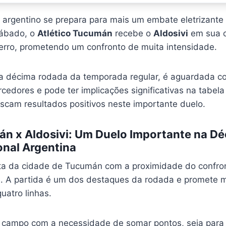
l argentino se prepara para mais um embate eletrizante 
sábado, o
Atlético Tucumán
recebe o
Aldosivi
em sua c
rro, prometendo um confronto de muita intensidade.
ela décima rodada da temporada regular, é aguardada 
rcedores e pode ter implicações significativas na tabela
cam resultados positivos neste importante duelo.
án x Aldosivi: Um Duelo Importante na D
onal Argentina
a da cidade de Tucumán com a proximidade do confro
i
. A partida é um dos destaques da rodada e promete
uatro linhas.
 campo com a necessidade de somar pontos, seja para