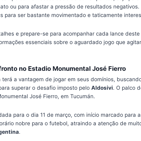
to ou para afastar a pressão de resultados negativos.
es para ser bastante movimentado e taticamente intere
talhes e prepare-se para acompanhar cada lance deste
informações essenciais sobre o aguardado jogo que agit
ronto no Estadio Monumental José Fierro
n
terá a vantagem de jogar em seus domínios, buscando
para superar o desafio imposto pelo
Aldosivi
. O palco d
 Monumental José Fierro, em Tucumán.
dada para o dia 11 de março, com início marcado para a
horário nobre para o futebol, atraindo a atenção de muit
gentina
.