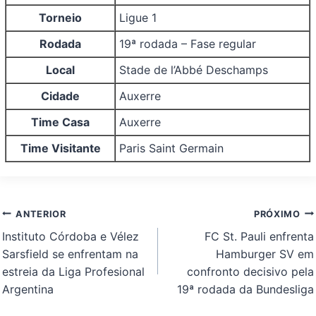
Torneio
Ligue 1
Rodada
19ª rodada – Fase regular
Local
Stade de l’Abbé Deschamps
Cidade
Auxerre
Time Casa
Auxerre
Time Visitante
Paris Saint Germain
Navegação
ANTERIOR
PRÓXIMO
de
Instituto Córdoba e Vélez
FC St. Pauli enfrenta
Post
Sarsfield se enfrentam na
Hamburger SV em
estreia da Liga Profesional
confronto decisivo pela
Argentina
19ª rodada da Bundesliga