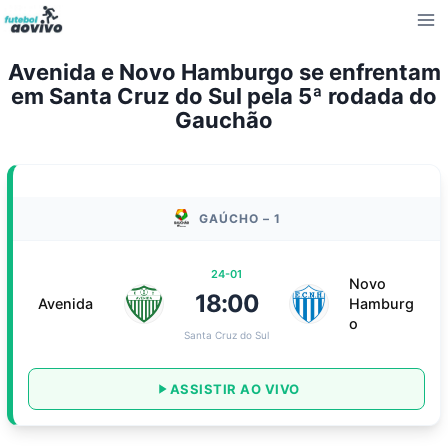
Pular
para
o
Avenida e Novo Hamburgo se enfrentam
Conteúdo
em Santa Cruz do Sul pela 5ª rodada do
Gauchão
GAÚCHO – 1
24-01
Novo
18:00
Avenida
Hamburg
o
Santa Cruz do Sul
ASSISTIR AO VIVO