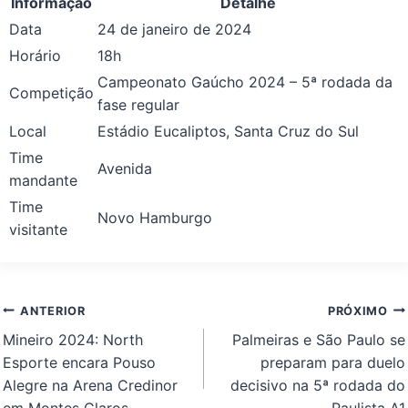
Informação
Detalhe
Data
24 de janeiro de 2024
Horário
18h
Campeonato Gaúcho 2024 – 5ª rodada da
Competição
fase regular
Local
Estádio Eucaliptos, Santa Cruz do Sul
Time
Avenida
mandante
Time
Novo Hamburgo
visitante
Navegação
ANTERIOR
PRÓXIMO
de
Mineiro 2024: North
Palmeiras e São Paulo se
Post
Esporte encara Pouso
preparam para duelo
Alegre na Arena Credinor
decisivo na 5ª rodada do
em Montes Claros
Paulista A1