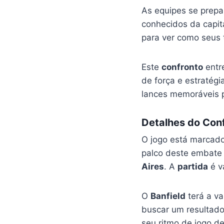
As equipes se prepa
conhecidos da capit
para ver como seus
Este
confronto
entr
de força e estratég
lances memoráveis
Detalhes do Conf
O jogo está marcad
palco deste embate
Aires
. A
partida
é v
O
Banfield
terá a va
buscar um resultado 
seu ritmo de jogo d