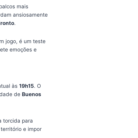
palcos mais
uardam ansiosamente
ronto
.
 jogo, é um teste
mete emoções e
ntual às
19h15
. O
cidade de
Buenos
 torcida para
erritório e impor