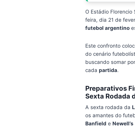
O Estádio Florencio
feira, dia 21 de fev
futebol argentino
es
Este confronto coloc
do cenário futebolís
buscando somar pon
cada
partida
.
Preparativos Fi
Sexta Rodada 
A sexta rodada da
L
os amantes do futeb
Banfield
e
Newell’s