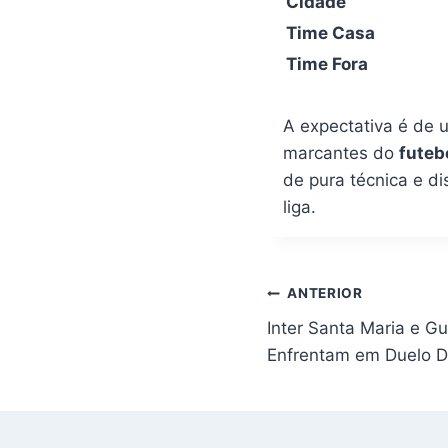
Cidade
Time Casa
Time Fora
A expectativa é de 
marcantes do
futeb
de pura técnica e d
liga.
Navegação
ANTERIOR
de
Inter Santa Maria e G
Post
Enfrentam em Duelo D