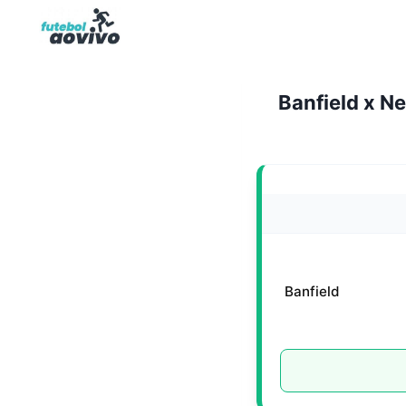
Pular
para
o
Conteúdo
Banfield x N
Banfield