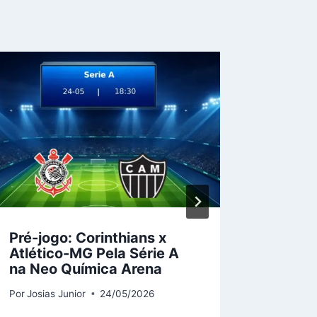
Pré-jogo: Corinthians x
Fortal
Atlético-MG Pela Série A
PE: De
na Neo Química Arena
Expect
Estrei
Por
Josias Junior
24/05/2026
Por
Josias