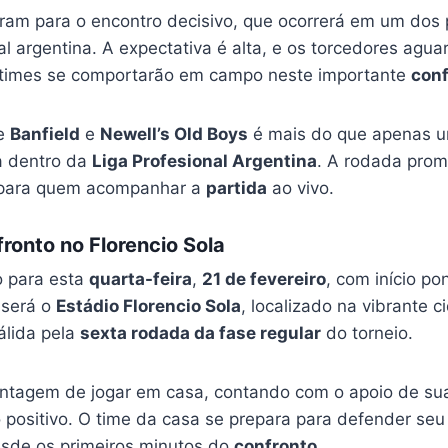
ram para o encontro decisivo, que ocorrerá em um dos 
al argentina. A expectativa é alta, e os torcedores ag
 times se comportarão em campo neste importante
conf
e
Banfield
e
Newell’s Old Boys
é mais do que apenas um
ia dentro da
Liga Profesional Argentina
. A rodada pro
 para quem acompanhar a
partida
ao vivo.
ronto no Florencio Sola
o para esta
quarta-feira
,
21 de fevereiro
, com início po
 será o
Estádio Florencio Sola
, localizado na vibrante 
álida pela
sexta rodada da fase regular
do torneio.
ntagem de jogar em casa, contando com o apoio de sua
positivo. O time da casa se prepara para defender seu t
esde os primeiros minutos do
confronto
.