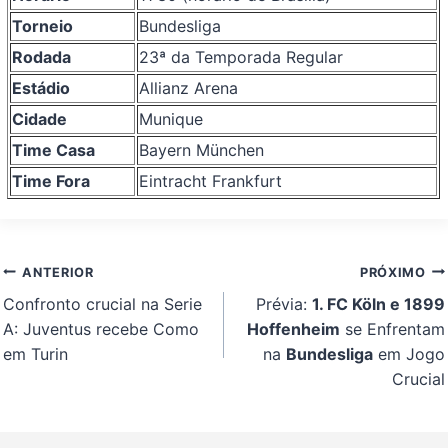
Torneio
Bundesliga
Rodada
23ª da Temporada Regular
Estádio
Allianz Arena
Cidade
Munique
Time Casa
Bayern München
Time Fora
Eintracht Frankfurt
Navegação
ANTERIOR
PRÓXIMO
de
Confronto crucial na Serie
Prévia:
1. FC Köln e 1899
Post
A: Juventus recebe Como
Hoffenheim
se Enfrentam
em Turin
na
Bundesliga
em Jogo
Crucial