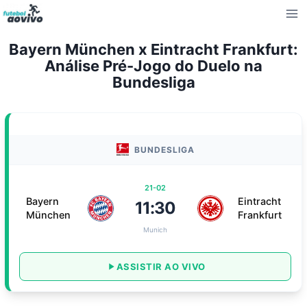
Pular
para
o
Bayern München x Eintracht Frankfurt:
Conteúdo
Análise Pré-Jogo do Duelo na
Bundesliga
BUNDESLIGA
21-02
Bayern
Eintracht
11:30
München
Frankfurt
Munich
ASSISTIR AO VIVO