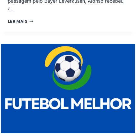
passagem pelo Bayer Leverkusen, Alonso recebeu
a…
XABI
LER MAIS
ALONSO
EVITA
PROMESSAS
E
FOCA
EM
RESULTADO
NA
ESTREIA
DO
REAL
MADRID
CONTRA
O
OSASUNA