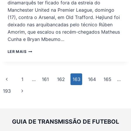
dinamarquês ter ficado fora da estreia do
Manchester United na Premier League, domingo
(17), contra o Arsenal, em Old Trafford. Højlund foi
deixado nas arquibancadas pelo técnico Rúben
Amorim, que escalou os recém-chegados Matheus
Cunha e Bryan Mbeumo…
MILAN
LER MAIS
ADMITE
INTERESSE
EM
RASMUS
Navegação
Página
1
…
161
162
163
164
165
…
HØJLUND,
da
FORA
Anterior
Página
193
Página
DOS
PLANOS
Seguinte
DO
MANCHESTER
UNITED
GUIA DE TRANSMISSÃO DE FUTEBOL