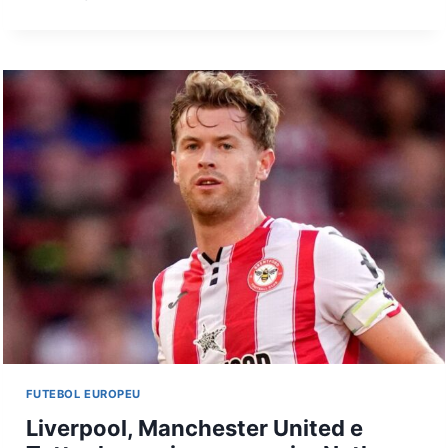
CHORA
NO
GRAMADO,
CHAMA
ATUAÇÃO
DO
SANTOS
DE
“VEXAME”
E
COBRA
ELENCO
APÓS
GOLEADA
PARA
O
VASCO
FUTEBOL EUROPEU
Liverpool, Manchester United e