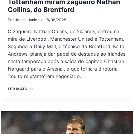
Tottenham miram zagueiro Nathan
Collins, do Brentford
Por
Josias Junior
18/08/2025
O zagueiro Nathan Collins, de 24 anos, entrou na
mira de Liverpool, Manchester United e Tottenham.
Segundo o Daily Mail, o técnico do Brentford, Keith
Andrews, planeja dar papel de destaque ao irlandês
nesta temporada após a saída do capitão Christian
Nørgaard para o Arsenal, o que torna a diretoria
“muito relutante” em negociar o…
LIVERPOOL,
LER MAIS
MANCHESTER
UNITED
E
TOTTENHAM
MIRAM
ZAGUEIRO
NATHAN