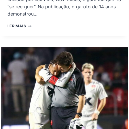
“se reerguer”. Na publicação, o garoto de 14 anos
demonstrou…
NEYMAR
LER MAIS
DIVULGA
MENSAGEM
DE
APOIO
DO
FILHO
APÓS
DERROTA
E
PROMETE
REAÇÃO