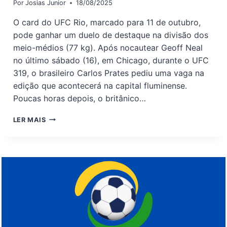
Por
Josias Junior
18/08/2025
O card do UFC Rio, marcado para 11 de outubro,
pode ganhar um duelo de destaque na divisão dos
meio-médios (77 kg). Após nocautear Geoff Neal
no último sábado (16), em Chicago, durante o UFC
319, o brasileiro Carlos Prates pediu uma vaga na
edição que acontecerá na capital fluminense.
Poucas horas depois, o britânico…
MICHAEL
LER MAIS
‘VENOM’
PAGE
SE
OFERECE
PARA
ENFRENTAR
CARLOS
PRATES
NO
UFC