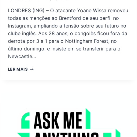
LONDRES (ING) – O atacante Yoane Wissa removeu
todas as menções ao Brentford de seu perfil no
Instagram, ampliando a tensão sobre seu futuro no
clube inglês. Aos 28 anos, o congolês ficou fora da
derrota por 3 a 1 para o Nottingham Forest, no
último domingo, e insiste em se transferir para o
Newcastle…
YOANE
LER MAIS
WISSA
APAGA
REFERÊNCIAS
AO
BRENTFORD
NAS
REDES
EM
MEIO
A
DISPUTA