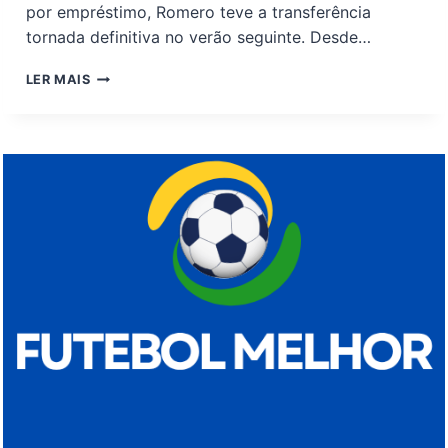
por empréstimo, Romero teve a transferência
tornada definitiva no verão seguinte. Desde…
CRISTIAN
LER MAIS
ROMERO
RENOVA
CONTRATO
COM
O
TOTTENHAM
ATÉ
2029