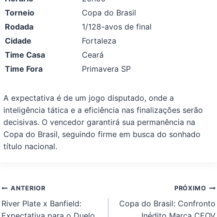
Torneio
Copa do Brasil
Rodada
1/128-avos de final
Cidade
Fortaleza
Time Casa
Ceará
Time Fora
Primavera SP
A expectativa é de um jogo disputado, onde a
inteligência tática e a eficiência nas finalizações serão
decisivas. O vencedor garantirá sua permanência na
Copa do Brasil, seguindo firme em busca do sonhado
título nacional.
Navegação
ANTERIOR
PRÓXIMO
de
River Plate x Banfield:
Copa do Brasil: Confronto
Post
Expectativa para o Duelo
Inédito Marca CEOV