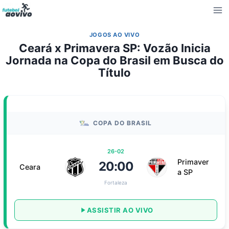
Pular
para
o
JOGOS AO VIVO
Conteúdo
Ceará x Primavera SP: Vozão Inicia
Jornada na Copa do Brasil em Busca do
Título
COPA DO BRASIL
26-02
Primaver
20:00
Ceara
a SP
Fortaleza
ASSISTIR AO VIVO