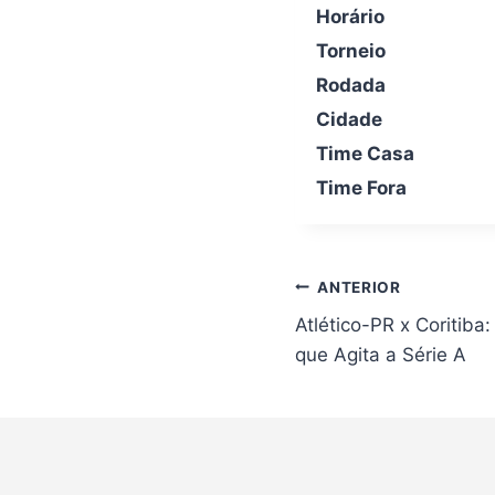
Horário
Torneio
Rodada
Cidade
Time Casa
Time Fora
Navegação
ANTERIOR
de
Atlético-PR x Coritiba
Post
que Agita a Série A