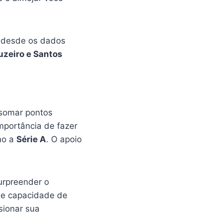
, desde os dados
uzeiro e Santos
 somar pontos
mportância de fazer
mo a
Série A
. O apoio
urpreender o
a e capacidade de
sionar sua