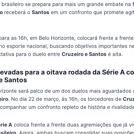
l brasileiro se prepara para mais um grande embate na
o
receberá o
Santos
em um confronto que promete agit
para as 16h, em Belo Horizonte, colocará frente a fren
 no esporte nacional, buscando objetivos importantes n
tativa para o duelo entre
Cruzeiro e Santos
é alta.
levadas para a oitava rodada da Série A 
 e Santos
rizonte será palco de um dos duelos mais aguardados 
iro
. No dia 22 de março, às 16h, os torcedores de
Cruz
companhar um confronto repleto de história e rivalida
rie A
coloca frente a frente duas agremiações que já 
sileiro
. Agora, ambas buscam consolidar suas posições