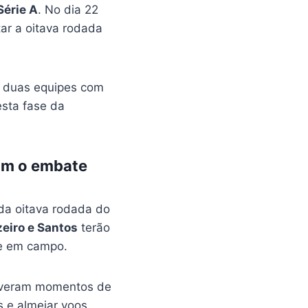
Série A
. No dia 22
ar a oitava rodada
te duas equipes com
esta fase da
com o embate
da oitava rodada do
eiro e Santos
terão
de em campo.
viveram momentos de
 e almejar voos