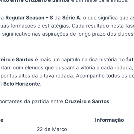
nto entre Cruzeiro e Santos
é um teste para ambos.
 da
Regular Season – 8
da
Série A
, o que significa que 
suas formações e estratégias. Cada resultado nesta f
significativo nas aspirações de longo prazo dos clubes
eiro e Santos
é mais um capítulo na rica história do
fut
tam com elencos que buscam a vitória a cada rodada, 
pontos altos da oitava rodada. Acompanhe todos os d
em
Belo Horizonte
.
portantes da partida entre
Cruzeiro e Santos
:
he
Informação
22 de Março