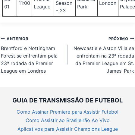
11:00
Season
London
01
League
Park
Palac
– 23
Navegação
ANTERIOR
PRÓXIMO
de
Brentford e Nottingham
Newcastle e Aston Villa se
Post
Forest se enfrentam pela
enfrentam na 23ª rodada
23ª rodada da Premier
da Premier League em St.
League em Londres
James’ Park
GUIA DE TRANSMISSÃO DE FUTEBOL
Como Assinar Premiere para Assistir Futebol
Como Assistir ao Brasileirão Ao Vivo
Aplicativos para Assistir Champions League