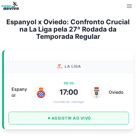
Pular
para
o
Espanyol x Oviedo: Confronto Crucial
Conteúdo
na La Liga pela 27ª Rodada da
Temporada Regular
LA LIGA
09-03
Espany
17:00
Oviedo
ol
Cornella de Llobregat
ASSISTIR AO VIVO