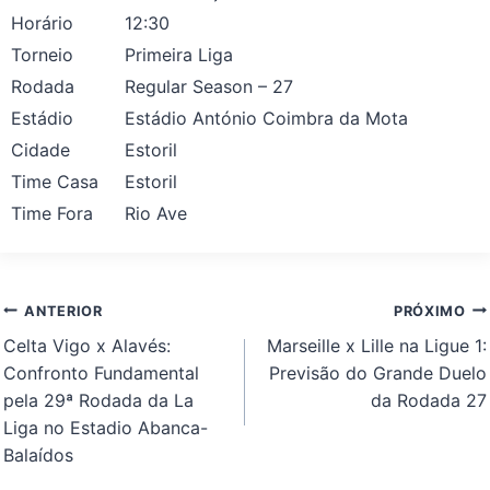
Horário
12:30
Torneio
Primeira Liga
Rodada
Regular Season – 27
Estádio
Estádio António Coimbra da Mota
Cidade
Estoril
Time Casa
Estoril
Time Fora
Rio Ave
Navegação
ANTERIOR
PRÓXIMO
de
Celta Vigo x Alavés:
Marseille x Lille na Ligue 1:
Post
Confronto Fundamental
Previsão do Grande Duelo
pela 29ª Rodada da La
da Rodada 27
Liga no Estadio Abanca-
Balaídos