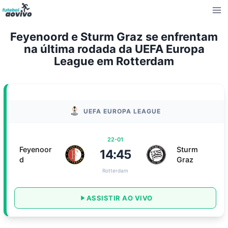
Pular
para
o
Feyenoord e Sturm Graz se enfrentam
Conteúdo
na última rodada da UEFA Europa
League em Rotterdam
UEFA EUROPA LEAGUE
22-01
Feyenoor
Sturm
14:45
d
Graz
Rotterdam
ASSISTIR AO VIVO