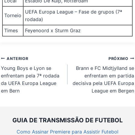
Local
Estádio De Kuip, Rotterdam
UEFA Europa League – Fase de grupos (7ª
Torneio
rodada)
Times
Feyenoord x Sturm Graz
Navegação
ANTERIOR
PRÓXIMO
de
Young Boys e Lyon se
Brann e FC Midtjylland se
Post
enfrentam pela 7ª rodada
enfrentam em partida
da UEFA Europa League
decisiva pela UEFA Europa
em Bern
League em Bergen
GUIA DE TRANSMISSÃO DE FUTEBOL
Como Assinar Premiere para Assistir Futebol