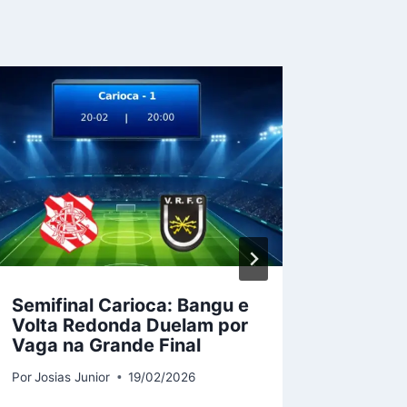
Semifinal Carioca: Bangu e
Grêmio
Volta Redonda Duelam por
Hambu
Vaga na Grande Final
final 
Gaúch
Por
Josias Junior
19/02/2026
Por
Josias