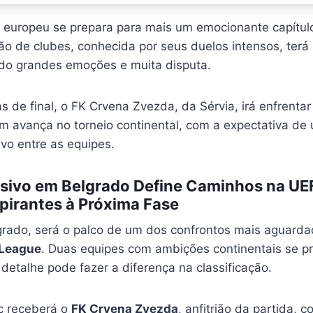
l europeu se prepara para mais um emocionante capítu
ão de clubes, conhecida por seus duelos intensos, terá 
do grandes emoções e muita disputa.
s de final, o FK Crvena Zvezda, da Sérvia, irá enfrentar 
m avança no torneio continental, com a expectativa de 
vo entre as equipes.
sivo em Belgrado Define Caminhos na UE
irantes à Próxima Fase
elgrado, será o palco de um dos confrontos mais aguard
 League
. Duas equipes com ambições continentais se 
detalhe pode fazer a diferença na classificação.
ic receberá o
FK Crvena Zvezda
, anfitrião da partida, c