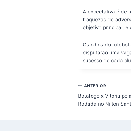
A expectativa é de 
fraquezas do advers
objetivo principal, 
Os olhos do futebol
disputarão uma vaga
sucesso de cada cl
Navegação
ANTERIOR
de
Botafogo x Vitória pel
Post
Rodada no Nilton San