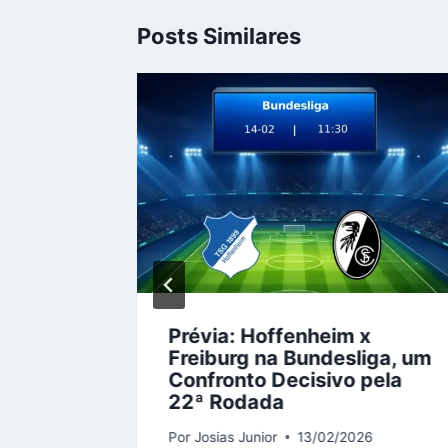
Posts Similares
rela
Prévia:
Hoffenheim x
meira
Freiburg
na
Bundesliga
, um
cado
Confronto Decisivo pela
22ª Rodada
6
Por
Josias Junior
13/02/2026