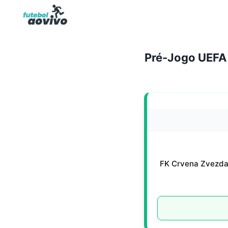
Pular
para
o
Conteúdo
Pré-Jogo UEFA 
FK Crvena Zvezd