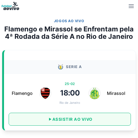
Pular
para
o
JOGOS AO VIVO
Conteúdo
Flamengo e Mirassol se Enfrentam pela
4ª Rodada da Série A no Rio de Janeiro
SERIE A
25-02
18:00
Flamengo
Mirassol
Rio de Janeiro
ASSISTIR AO VIVO