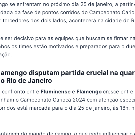
go se enfrentam no próximo dia 25 de janeiro, a partir
rodada da fase de pontos corridos do Campeonato Cario
 torcedores dos dois lados, acontecerá na cidade do Ri
te ser decisivo para as equipes que buscam se firmar na
mbos os times estão motivados e preparados para o duel
cação.
lamengo disputam partida crucial na quar
o Rio de Janeiro
o confronto entre
Fluminense
e
Flamengo
cresce entre 
anham o Campeonato Carioca 2024 com atenção especia
rridos está marcada para o dia 25 de janeiro, às 18h, 
vantagem do mando de campo, o que pode influenciar 