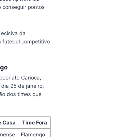
e conseguir pontos
decisiva da
futebol competitivo
ngo
peonato Carioca,
dia 25 de janeiro,
ão dos times que
e Casa
Time Fora
inense
Flamengo