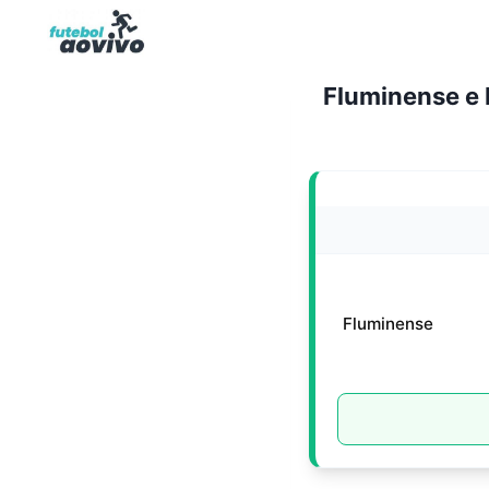
Pular
para
o
Fluminense e
Conteúdo
Fluminense