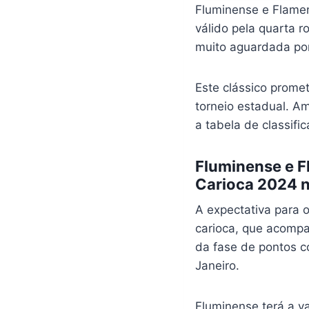
Fluminense e Flamen
válido pela quarta 
muito aguardada por
Este clássico prome
torneio estadual. A
a tabela de classifi
Fluminense e F
Carioca 2024 n
A expectativa para 
carioca, que acomp
da fase de pontos co
Janeiro.
Fluminense terá a 