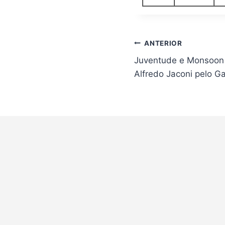
Navegação
ANTERIOR
de
Juventude e Monsoon 
Post
Alfredo Jaconi pelo G