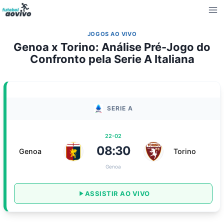
Pular
para
o
JOGOS AO VIVO
Conteúdo
Genoa x Torino: Análise Pré-Jogo do
Confronto pela Serie A Italiana
SERIE A
22-02
08:30
Genoa
Torino
Genoa
ASSISTIR AO VIVO