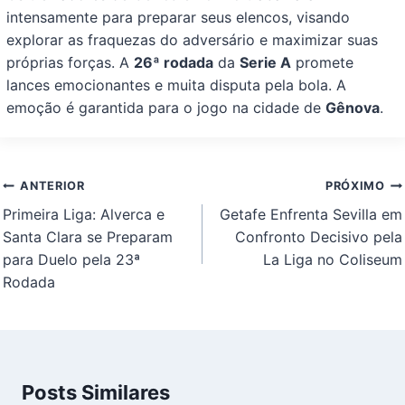
intensamente para preparar seus elencos, visando
explorar as fraquezas do adversário e maximizar suas
próprias forças. A
26ª rodada
da
Serie A
promete
lances emocionantes e muita disputa pela bola. A
emoção é garantida para o jogo na cidade de
Gênova
.
Navegação
ANTERIOR
PRÓXIMO
de
Primeira Liga: Alverca e
Getafe Enfrenta Sevilla em
Post
Santa Clara se Preparam
Confronto Decisivo pela
para Duelo pela 23ª
La Liga no Coliseum
Rodada
Posts Similares