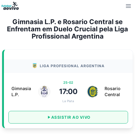
Pular
para
o
Gimnasia L.P. e Rosario Central se
Conteúdo
Enfrentam em Duelo Crucial pela Liga
Profissional Argentina
LIGA PROFESIONAL ARGENTINA
25-02
Gimnasia
Rosario
17:00
L.P.
Central
La Plata
ASSISTIR AO VIVO