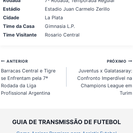
Rodada
7ª Rodada, Temporada Regular
Estádio
Estadio Juan Carmelo Zerillo
Cidade
La Plata
Time da Casa
Gimnasia L.P.
Time Visitante
Rosario Central
Navegação
ANTERIOR
PRÓXIMO
de
Barracas Central e Tigre
Juventus x Galatasaray:
Post
se Enfrentam pela 7ª
Confronto Imperdível na
Rodada da Liga
Champions League em
Profissional Argentina
Turim
GUIA DE TRANSMISSÃO DE FUTEBOL