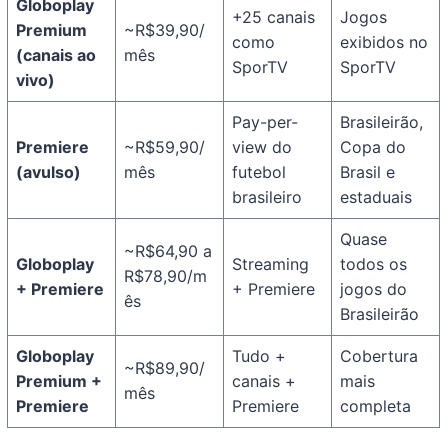
Globoplay
+25 canais
Jogos
Premium
~R$39,90/
como
exibidos no
(canais ao
mês
SporTV
SporTV
vivo)
Pay-per-
Brasileirão,
Premiere
~R$59,90/
view do
Copa do
(avulso)
mês
futebol
Brasil e
brasileiro
estaduais
Quase
~R$64,90 a
Globoplay
Streaming
todos os
R$78,90/m
+ Premiere
+ Premiere
jogos do
ês
Brasileirão
Globoplay
Tudo +
Cobertura
~R$89,90/
Premium +
canais +
mais
mês
Premiere
Premiere
completa