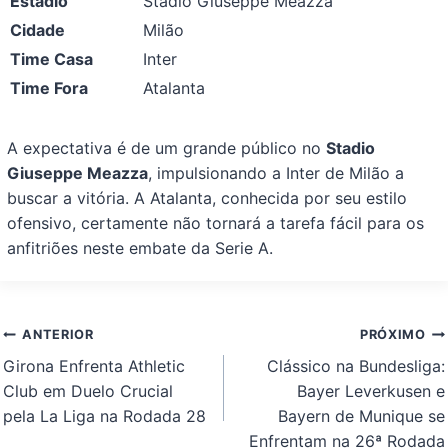
Estádio
Stadio Giuseppe Meazza
Cidade
Milão
Time Casa
Inter
Time Fora
Atalanta
A expectativa é de um grande público no
Stadio
Giuseppe Meazza
, impulsionando a Inter de Milão a
buscar a vitória. A Atalanta, conhecida por seu estilo
ofensivo, certamente não tornará a tarefa fácil para os
anfitriões neste embate da Serie A.
Navegação
ANTERIOR
PRÓXIMO
de
Girona Enfrenta Athletic
Clássico na Bundesliga:
Post
Club em Duelo Crucial
Bayer Leverkusen e
pela La Liga na Rodada 28
Bayern de Munique se
Enfrentam na 26ª Rodada