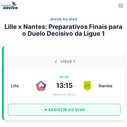
Pular
para
o
JOGOS AO VIVO
Conteúdo
Lille x Nantes: Preparativos Finais para
o Duelo Decisivo da Ligue 1
LIGUE 1
01-03
13:15
Lille
Nantes
Villeneuve d’Ascq
ASSISTIR AO VIVO