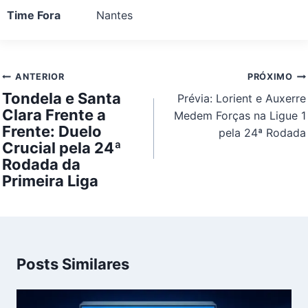
Time Fora
Nantes
Navegação
ANTERIOR
PRÓXIMO
de
Tondela e Santa
Prévia: Lorient e Auxerre
Post
Clara Frente a
Medem Forças na Ligue 1
Frente: Duelo
pela 24ª Rodada
Crucial pela 24ª
Rodada da
Primeira Liga
Posts Similares