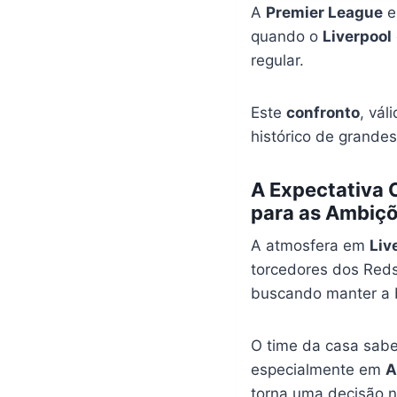
A
Premier League
e
quando o
Liverpool
regular.
Este
confronto
, vál
histórico de grandes
A Expectativa 
para as Ambiçõ
A atmosfera em
Liv
torcedores dos Reds
buscando manter a bo
O time da casa sabe
especialmente em
A
torna uma decisão n