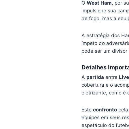
O
West Ham
, por s
impulsione sua ca
de fogo, mas a equi
A estratégia dos H
ímpeto do adversár
pode ser um divisor
Detalhes Importa
A
partida
entre
Live
cobertura e o acom
eletrizante, como é
Este
confronto
pela
equipes em seus res
espetáculo do futebo