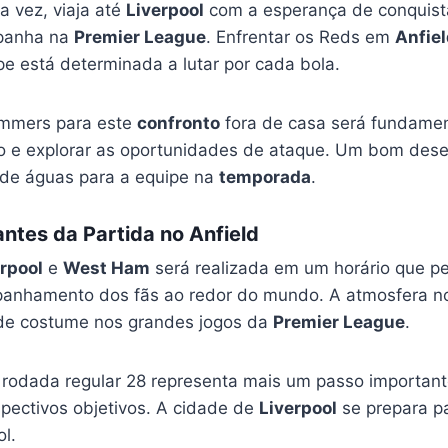
ua vez, viaja até
Liverpool
com a esperança de conquist
mpanha na
Premier League
. Enfrentar os Reds em
Anfiel
pe está determinada a lutar por cada bola.
ammers para este
confronto
fora de casa será fundamen
io e explorar as oportunidades de ataque. Um bom des
 de águas para a equipe na
temporada
.
ntes da Partida no Anfield
rpool
e
West Ham
será realizada em um horário que p
panhamento dos fãs ao redor do mundo. A atmosfera 
 de costume nos grandes jogos da
Premier League
.
 rodada regular 28 representa mais um passo importan
pectivos objetivos. A cidade de
Liverpool
se prepara p
l.