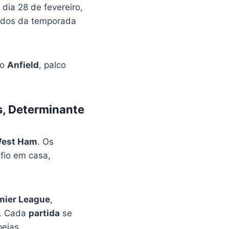
dia 28 de fevereiro,
ados da temporada
do
Anfield
, palco
s, Determinante
est Ham
. Os
fio em casa,
mier League
,
l. Cada
partida
se
peias.