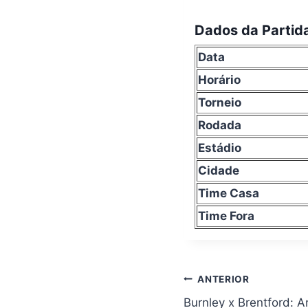
Dados da Partid
Data
Horário
Torneio
Rodada
Estádio
Cidade
Time Casa
Time Fora
Navegação
ANTERIOR
de
Burnley x Brentford: A