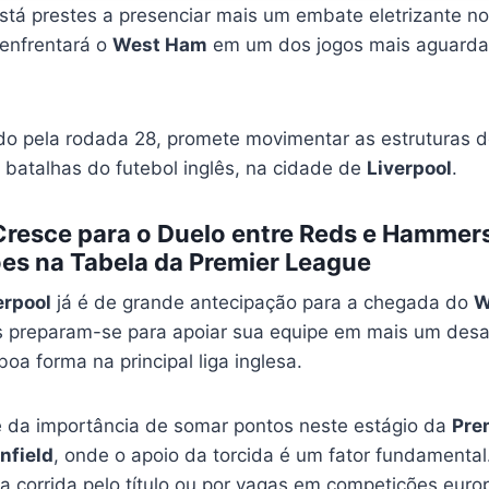
stá prestes a presenciar mais um embate eletrizante no 
enfrentará o
West Ham
em um dos jogos mais aguard
ido pela rodada 28, promete movimentar as estruturas 
 batalhas do futebol inglês, na cidade de
Liverpool
.
Cresce para o Duelo entre Reds e Hammer
es na Tabela da Premier League
erpool
já é de grande antecipação para a chegada do
W
 preparam-se para apoiar sua equipe em mais um desa
a forma na principal liga inglesa.
 da importância de somar pontos neste estágio da
Pre
nfield
, onde o apoio da torcida é um fator fundamenta
a corrida pelo título ou por vagas em competições euro