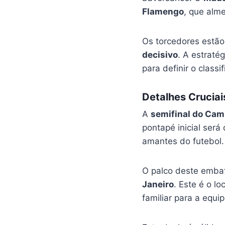
Flamengo
, que alme
Os torcedores estão
decisivo
. A estraté
para definir o class
Detalhes Cruciai
A
semifinal do Cam
pontapé inicial será
amantes do futebol.
O palco deste emba
Janeiro
. Este é o l
familiar para a equi