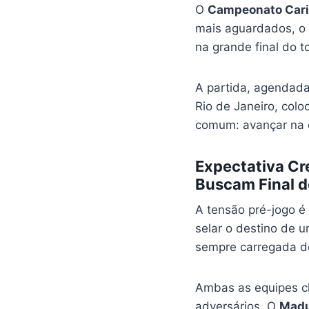
O
Campeonato Car
mais aguardados, o
na grande final do 
A partida, agendada
Rio de Janeiro, col
comum: avançar na 
Expectativa Cr
Buscam Final d
A tensão pré-jogo é
selar o destino de u
sempre carregada de
Ambas as equipes ch
adversários. O
Madu