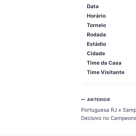
Data
Horário
Torneio
Rodada
Estádio
Cidade
Time da Casa
Time Visitante
Navegação
ANTERIOR
de
Portuguesa RJ x Samp
Post
Decisivo no Campeona