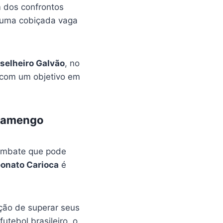
 dos confrontos
 uma cobiçada vaga
selheiro Galvão
, no
s com um objetivo em
Flamengo
 embate que pode
onato Carioca
é
ção de superar seus
utebol brasileiro, o