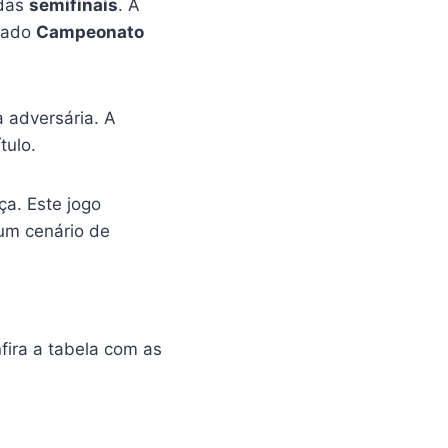
 das
semifinais
. A
giado
Campeonato
a adversária. A
tulo.
a. Este jogo
um cenário de
fira a tabela com as