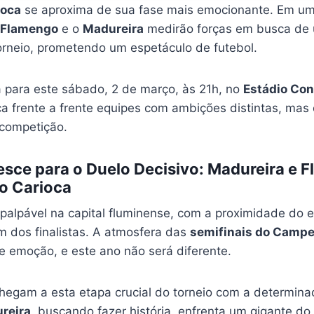
ioca
se aproxima de sua fase mais emocionante. Em um
Flamengo
e o
Madureira
medirão forças em busca de
torneio, prometendo um espetáculo de futebol.
 para este sábado, 2 de março, às 21h, no
Estádio Con
oca frente a frente equipes com ambições distintas, ma
competição.
esce para o Duelo Decisivo: Madureira e 
o Carioca
 palpável na capital fluminense, com a proximidade do
m dos finalistas. A atmosfera das
semifinais do Campe
 emoção, e este ano não será diferente.
egam a esta etapa crucial do torneio com a determina
reira
, buscando fazer história, enfrenta um gigante do f