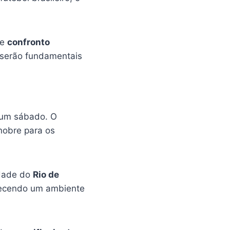
te
confronto
s serão fundamentais
 um sábado. O
 nobre para os
idade do
Rio de
recendo um ambiente