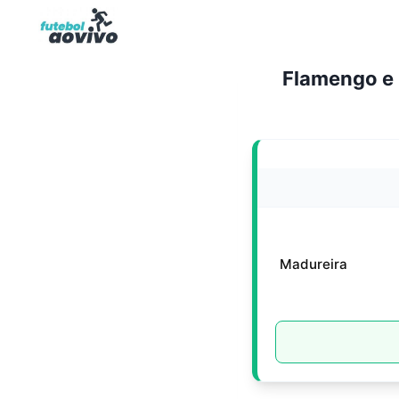
Pular
para
o
Flamengo e 
Conteúdo
Madureira