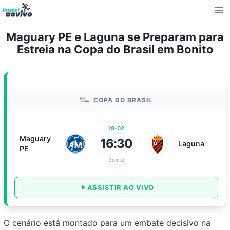
Pular
para
o
Maguary PE e Laguna se Preparam para
Conteúdo
Estreia na Copa do Brasil em Bonito
COPA DO BRASIL
18-02
Maguary
16:30
Laguna
PE
Bonito
ASSISTIR AO VIVO
O cenário está montado para um embate decisivo na