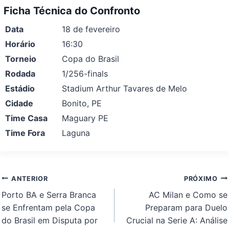
Ficha Técnica do Confronto
Data
18 de fevereiro
Horário
16:30
Torneio
Copa do Brasil
Rodada
1/256-finals
Estádio
Stadium Arthur Tavares de Melo
Cidade
Bonito, PE
Time Casa
Maguary PE
Time Fora
Laguna
Navegação
ANTERIOR
PRÓXIMO
de
Porto BA e Serra Branca
AC Milan e Como se
Post
se Enfrentam pela Copa
Preparam para Duelo
do Brasil em Disputa por
Crucial na Serie A: Análise