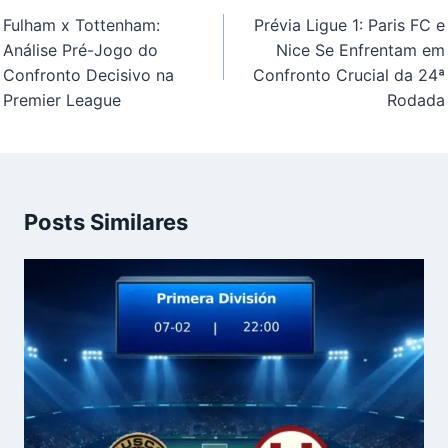
de
Fulham x Tottenham:
Prévia Ligue 1: Paris FC e
Post
Análise Pré-Jogo do
Nice Se Enfrentam em
Confronto Decisivo na
Confronto Crucial da 24ª
Premier League
Rodada
Posts Similares