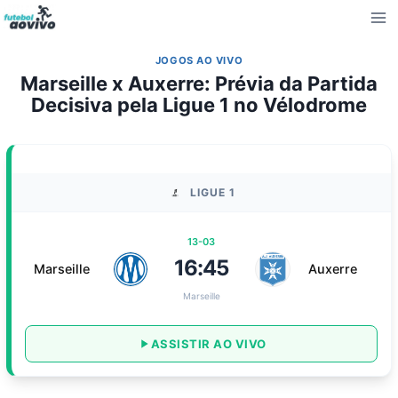
Pular
para
o
JOGOS AO VIVO
Conteúdo
Marseille x Auxerre: Prévia da Partida
Decisiva pela Ligue 1 no Vélodrome
LIGUE 1
13-03
16:45
Marseille
Auxerre
Marseille
ASSISTIR AO VIVO