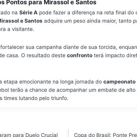
s Pontos para Mirassol e Santos
tado na
Série A
pode fazer a diferença na reta final do
irassol e Santos
adquire um peso ainda maior, tanto p
a a visitante.
fortalecer sua campanha diante de sua torcida, enqua
 de casa. O resultado deste
confronto
terá impacto diret
a etapa emocionante na longa jornada do
campeonato b
tebol terão a chance de acompanhar um embate de alto n
 times lutando pelo triunfo.
ram para Duelo Crucial
Copa do Brasil: Ponte P