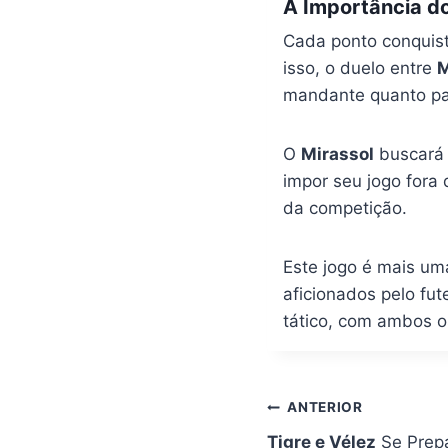
A Importância do
Cada ponto conquis
isso, o duelo entre
M
mandante quanto par
O
Mirassol
buscará 
impor seu jogo fora
da competição.
Este jogo é mais um
aficionados pelo fu
tático, com ambos os
Navegação
ANTERIOR
de
Tigre e Vélez
Se Prepa