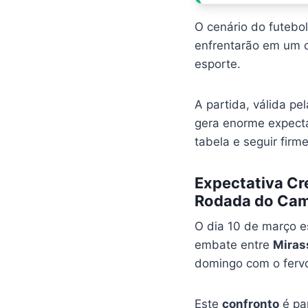
O cenário do futebo
enfrentarão em um c
esporte.
A partida, válida pe
gera enorme expecta
tabela e seguir firm
Expectativa Cr
Rodada do Ca
O dia 10 de março e
embate entre
Miras
domingo com o fervo
Este
confronto
é pa