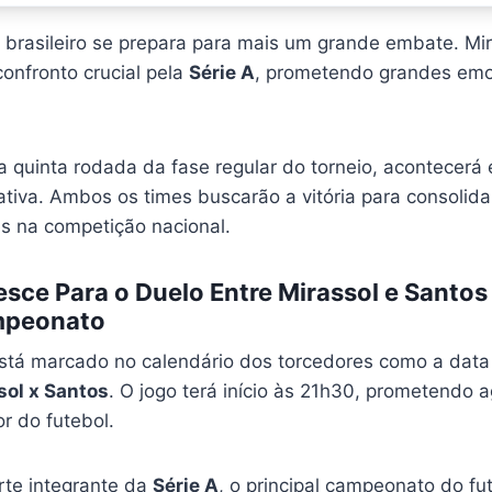
l brasileiro se prepara para mais um grande embate. Mi
onfronto crucial pela
Série A
, prometendo grandes emo
la quinta rodada da fase regular do torneio, acontecerá 
tiva. Ambos os times buscarão a vitória para consolida
es na competição nacional.
esce Para o Duelo Entre Mirassol e Santos
mpeonato
stá marcado no calendário dos torcedores como a dat
sol x Santos
. O jogo terá início às 21h30, prometendo a
r do futebol.
rte integrante da
Série A
, o principal campeonato do fut