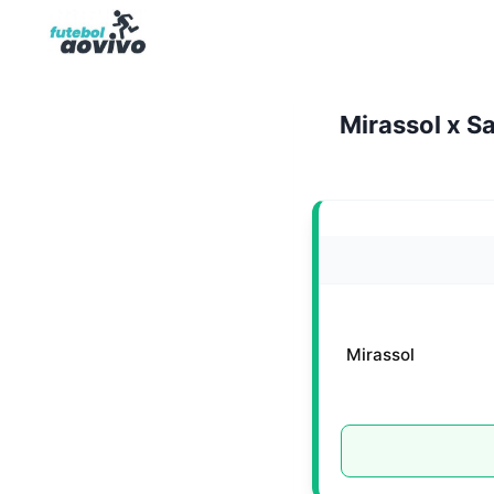
Pular
para
o
Conteúdo
Mirassol x S
Mirassol