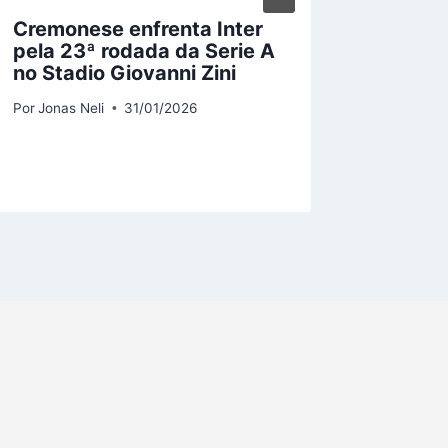
Cremonese enfrenta Inter
Sampai
pela 23ª rodada da Serie A
Maric
no Stadio Giovanni Zini
Perma
Série 
Por
Jonas Neli
31/01/2026
Por
Josias