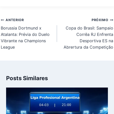
Navegação
ANTERIOR
PRÓXIMO
de
Borussia Dortmund x
Copa do Brasil: Sampaio
Post
Atalanta: Prévia do Duelo
Corrêa RJ Enfrenta
Vibrante na Champions
Desportiva ES na
League
Abrertura da Competição
Posts Similares