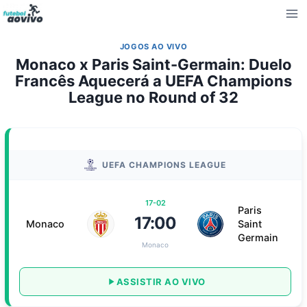
Pular
para
o
JOGOS AO VIVO
Conteúdo
Monaco x Paris Saint-Germain: Duelo
Francês Aquecerá a UEFA Champions
League no Round of 32
UEFA CHAMPIONS LEAGUE
17-02
Paris
17:00
Monaco
Saint
Germain
Monaco
ASSISTIR AO VIVO