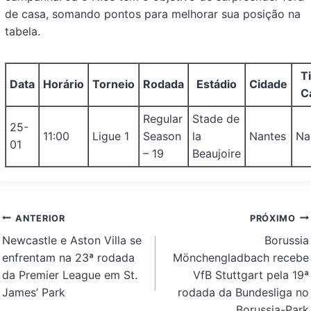
de casa, somando pontos para melhorar sua posição na
tabela.
T
Data
Horário
Torneio
Rodada
Estádio
Cidade
C
Regular
Stade de
25-
11:00
Ligue 1
Season
la
Nantes
Na
01
– 19
Beaujoire
Navegação
ANTERIOR
PRÓXIMO
de
Newcastle e Aston Villa se
Borussia
Post
enfrentam na 23ª rodada
Mönchengladbach recebe
da Premier League em St.
VfB Stuttgart pela 19ª
James’ Park
rodada da Bundesliga no
Borussia-Park