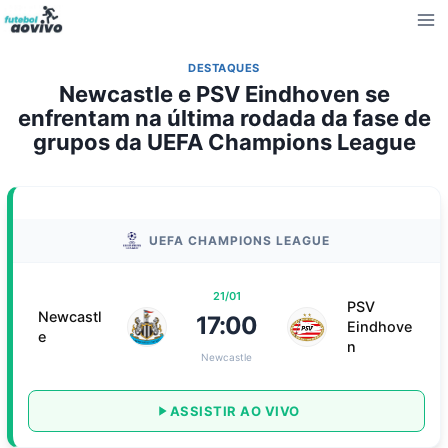
Pular
para
o
DESTAQUES
Conteúdo
Newcastle e PSV Eindhoven se
enfrentam na última rodada da fase de
grupos da UEFA Champions League
UEFA CHAMPIONS LEAGUE
21/01
PSV
Newcastl
17:00
Eindhove
e
n
Newcastle
ASSISTIR AO VIVO