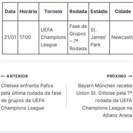
Data
Horário
Torneio
Rodada
Estádio
Cidade
Fase de
UEFA
St.
Grupos
21/01
17:00
Champions
James’
Newcastl
– 7ª
League
Park
Rodada
Navegação
ANTERIOR
PRÓXIMO
de
Chelsea enfrenta Pafos
Bayern München recebe
Post
pela última rodada da fase
Union St. Gilloise pela 7ª
de grupos da UEFA
rodada da UEFA
Champions League
Champions League na
Allianz Arena