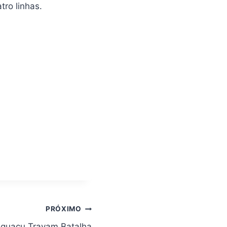
ro linhas.
PRÓXIMO
Iguaçu Travam Batalha