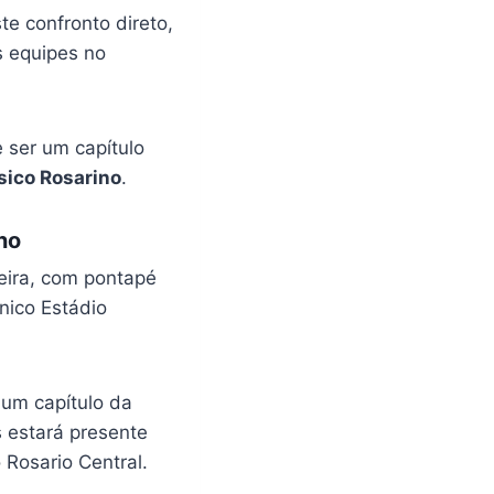
e confronto direto,
s equipes no
 ser um capítulo
sico Rosarino
.
no
eira, com pontapé
ônico Estádio
 um capítulo da
s estará presente
 Rosario Central.