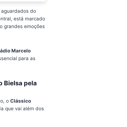
s aguardados do
entral, está marcado
ndo grandes emoções
ádio Marcelo
ssencial para as
 Bielsa pela
no, o
Clássico
da que vai além dos