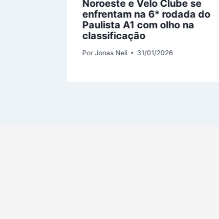
 x
Noroeste e Velo Clube se
ão na
enfrentam na 6ª rodada do
Regular
Paulista A1 com olho na
classificação
Por
Jonas Neli
31/01/2026