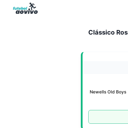
Pular
para
o
Conteúdo
Clássico Ros
Newells Old Boys