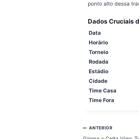
ponto alto dessa tr
Dados Cruciais d
Data
Horário
Torneio
Rodada
Estádio
Cidade
Time Casa
Time Fora
Navegação
ANTERIOR
de
Girona x Celta Vigo: 