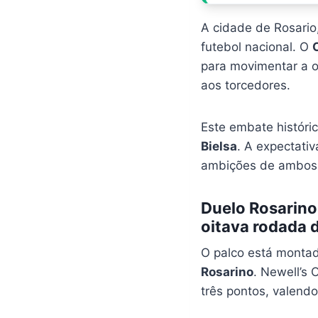
A cidade de Rosario
futebol nacional. O
para movimentar a o
aos torcedores.
Este embate históric
Bielsa
. A expectativ
ambições de ambos o
Duelo Rosarino:
oitava rodada d
O palco está montad
Rosarino
. Newell’s 
três pontos, valendo 