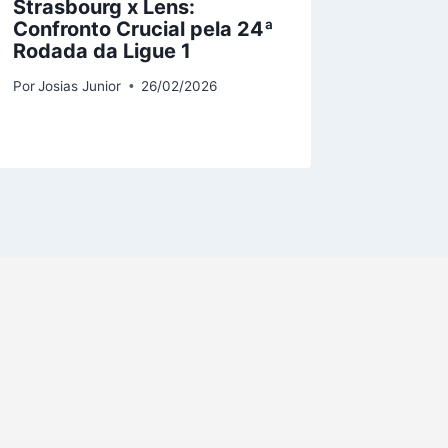
Strasbourg x Lens:
Nova 
Confronto Crucial pela 24ª
Maricá
Rodada da Ligue 1
Pela P
Carioc
Por
Josias Junior
26/02/2026
Por
Josias