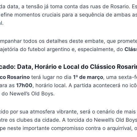
a data, a tensão já toma conta das ruas de Rosario. Est
, define momentos cruciais para a sequência de ambas a
l.
mpanhar todos os detalhes deste embate, que promete
ajetória do futebol argentino e, especialmente, do
Clás
ado: Data, Horário e Local do Clássico Rosari
co Rosarino
terá lugar no dia
1º de março
, uma sexta-f
para as
17h00
, horário local. A partida acontecerá no ic
 do Newell’s Old Boys.
ido por sua atmosfera vibrante, será o cenário de mais
ntre os clubes da cidade. A torcida do Newell’s Old Boy
pe neste importante compromisso contra o arquirrival, o