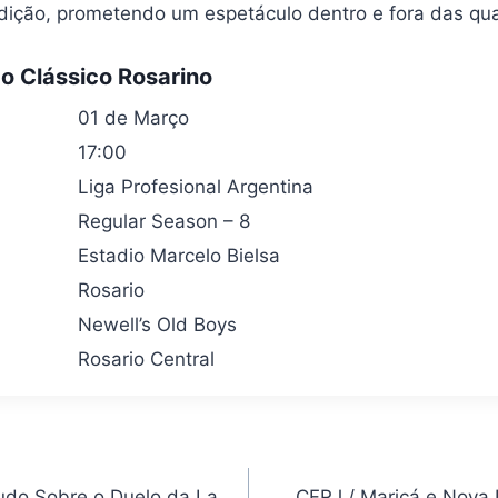
adição, prometendo um espetáculo dentro e fora das quat
o Clássico Rosarino
01 de Março
17:00
Liga Profesional Argentina
Regular Season – 8
Estadio Marcelo Bielsa
Rosario
Newell’s Old Boys
Rosario Central
Tudo Sobre o Duelo da La
CFRJ / Maricá e Nova 