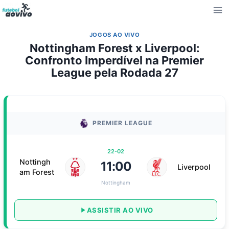
Pular
para
o
JOGOS AO VIVO
Conteúdo
Nottingham Forest x Liverpool:
Confronto Imperdível na Premier
League pela Rodada 27
PREMIER LEAGUE
22-02
Nottingh
11:00
Liverpool
am Forest
Nottingham
ASSISTIR AO VIVO