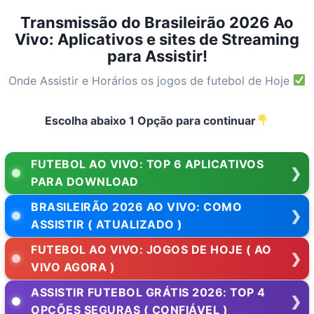
Pular
Transmissão do Brasileirão 2026 Ao
para
Vivo: Aplicativos e sites de Streaming
o
para Assistir!
Conteúdo
Onde Assistir e Horários os jogos de futebol de Hoje
Escolha abaixo 1 Opção para continuar
FUTEBOL AO VIVO: TOP 6 APLICATIVOS
PARA DOWNLOAD
BRASILEIRÃO 2026 AO VIVO: COMO
ASSISTIR ( ATUALIZADO )
FUTEBOL AO VIVO: JOGOS DE HOJE ( AO
VIVO AGORA )
ASSISTIR FUTEBOL GRÁTIS 2026: TOP 4
OPÇÕES SEGURAS ( CONFIÁVEL )