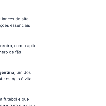
lances de alta
ações essenciais
vereiro
, com o apito
mero de fãs
gentina
, um dos
e estágio é vital
a futebol e que
nse
jogará em casa,