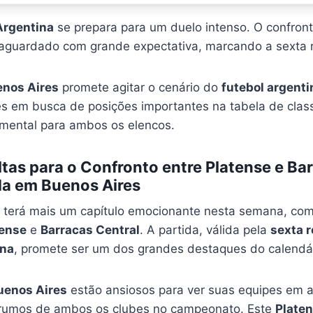
Argentina
se prepara para um duelo intenso. O confron
aguardado com grande expectativa, marcando a sexta r
nos Aires
promete agitar o cenário do
futebol argenti
es em busca de posições importantes na tabela de class
mental para ambos os elencos.
tas para o Confronto entre Platense e Ba
da em Buenos Aires
terá mais um capítulo emocionante nesta semana, co
tense
e
Barracas Central
. A partida, válida pela
sexta 
ina
, promete ser um dos grandes destaques do calendár
uenos Aires
estão ansiosos para ver suas equipes em 
s rumos de ambos os clubes no campeonato. Este
Platen