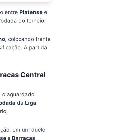
to entre
Platense
e
odada do torneio.
no
, colocando frente
ificação. A partida
rracas Central
m o aguardado
rodada
da
Liga
io.
ação, em um duelo
se x Barracas