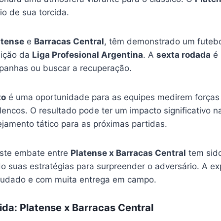
o de sua torcida.
atense
e
Barracas Central
, têm demonstrado um futebo
dição da
Liga Profesional Argentina
. A
sexta rodada
é 
panhas ou buscar a recuperação.
to
é uma oportunidade para as equipes medirem forças
lencos. O resultado pode ter um impacto significativo n
ejamento tático para as próximas partidas.
este embate entre
Platense x Barracas Central
tem sido
do suas estratégias para surpreender o adversário. A e
studado e com muita entrega em campo.
ida: Platense x Barracas Central