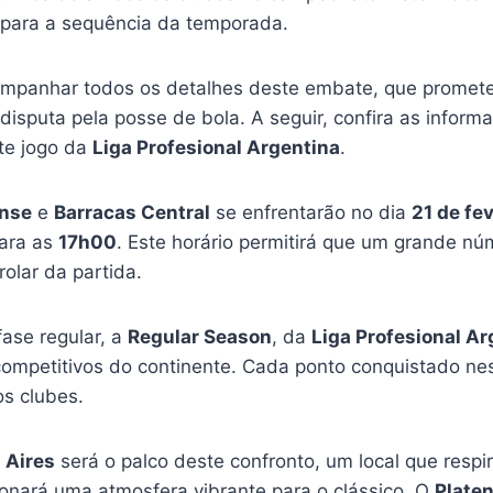
 para a sequência da temporada.
mpanhar todos os detalhes deste embate, que promete 
disputa pela posse de bola. A seguir, confira as inform
te jogo da
Liga Profesional Argentina
.
ense
e
Barracas Central
se enfrentarão no dia
21 de fe
para as
17h00
. Este horário permitirá que um grande nú
lar da partida.
fase regular, a
Regular Season
, da
Liga Profesional Ar
mpetitivos do continente. Cada ponto conquistado nest
s clubes.
 Aires
será o palco deste confronto, um local que respir
onará uma atmosfera vibrante para o clássico. O
Plate