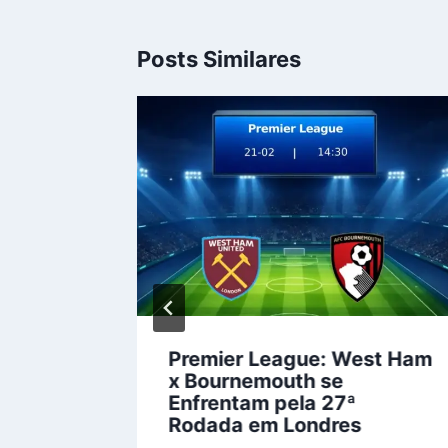
Posts Similares
Premier League: West Ham
tam em
x Bournemouth se
ela
Enfrentam pela 27ª
ga
Rodada em Londres