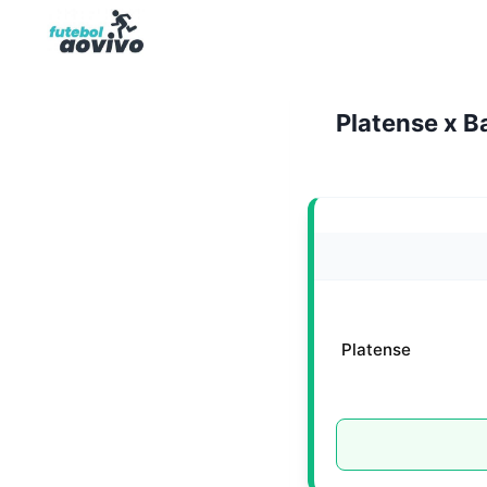
Pular
para
o
Conteúdo
Platense x Ba
Platense