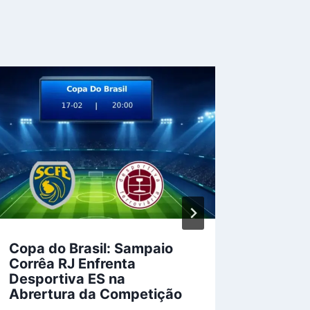
Copa do Brasil: Sampaio
Metz x
Corrêa RJ Enfrenta
Detalh
Desportiva ES na
Ligue 
Abrertura da Competição
Por
Josias