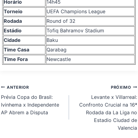
Horário
14h45
Torneio
UEFA Champions League
Rodada
Round of 32
Estádio
Tofiq Bahramov Stadium
Cidade
Baku
Time Casa
Qarabag
Time Fora
Newcastle
Navegação
ANTERIOR
PRÓXIMO
de
Prévia Copa do Brasil:
Levante x Villarreal:
Post
Ivinhema x Independente
Confronto Crucial na 16ª
AP Abrem a Disputa
Rodada da La Liga no
Estadio Ciudad de
Valencia