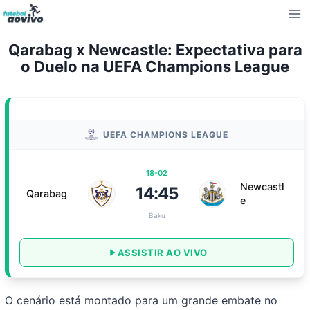
Pular
para
o
Qarabag x Newcastle: Expectativa para
Conteúdo
o Duelo na UEFA Champions League
UEFA CHAMPIONS LEAGUE
18-02
Newcastl
14:45
Qarabag
e
Baku
ASSISTIR AO VIVO
O cenário está montado para um grande embate no