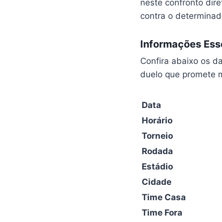
neste confronto dir
contra o determina
Informações Esse
Confira abaixo os d
duelo que promete 
Data
Horário
Torneio
Rodada
Estádio
Cidade
Time Casa
Time Fora