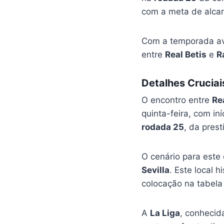
com a meta de alcan
Com a temporada ava
entre
Real Betis
e
R
Detalhes Cruciai
O encontro entre
Re
quinta-feira, com in
rodada 25
, da pres
O cenário para este
Sevilla
. Este local 
colocação na tabel
A
La Liga
, conhecid