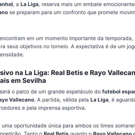
anhol
, a
La Liga
, reserva mais um embate emocionant
ano
se preparam para um confronto que promete movim
 encontram em um momento importante da temporada,
ara seus objetivos no torneio. A expectativa é de um jo
tensidade.
sivo na La Liga: Real Betis e Rayo Vallec
ais em Sevilha
será o palco de um grande espetáculo do
futebol espa
ayo Vallecano
. A partida, válida pela
La Liga
, é aguar
rcedores e pela imprensa esportiva.
a uma oportunidade única para ambos os times somare
petição. Tanto o
Real Betis
quanto o
Rayo Vallecano
e