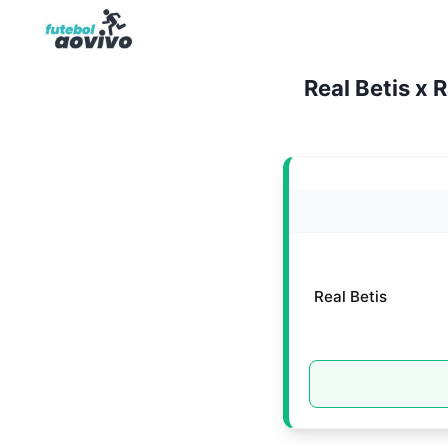
Pular
para
o
Real Betis x 
Conteúdo
Real Betis