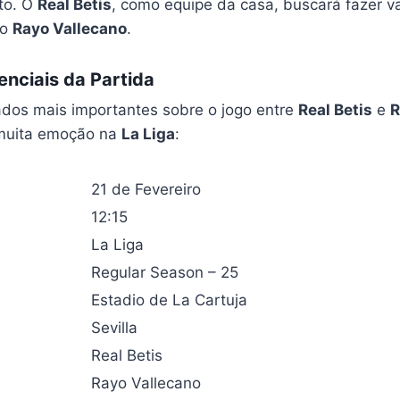
eto. O
Real Betis
, como equipe da casa, buscará fazer va
do
Rayo Vallecano
.
nciais da Partida
ados mais importantes sobre o jogo entre
Real Betis
e
R
muita emoção na
La Liga
:
21 de Fevereiro
12:15
La Liga
Regular Season – 25
Estadio de La Cartuja
Sevilla
Real Betis
Rayo Vallecano