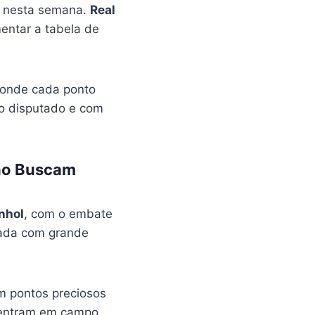
e nesta semana.
Real
entar a tabela de
 onde cada ponto
go disputado e com
ano Buscam
nhol
, com o embate
dada com grande
m pontos preciosos
ntram em campo