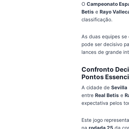
O
Campeonato Esp
Betis
e
Rayo Vallec
classificação.
As duas equipes se
pode ser decisivo p
lances de grande in
Confronto Deci
Pontos Essenci
A cidade de
Sevilla
entre
Real Betis
e
R
expectativa pelos to
Este jogo represent
na
rodada 25
da com