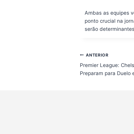
Ambas as equipes vê
ponto crucial na jo
serão determinantes 
Navegação
ANTERIOR
de
Premier League: Chels
Post
Preparam para Duelo 