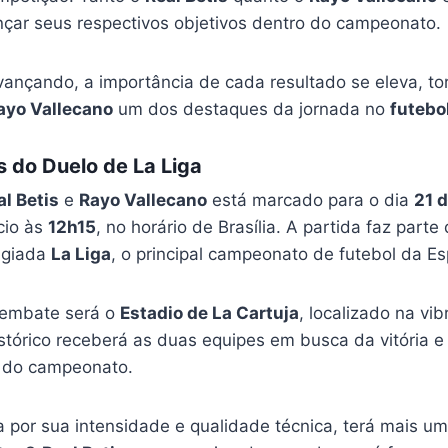
çar seus respectivos objetivos dentro do campeonato.
nçando, a importância de cada resultado se eleva, to
ayo Vallecano
um dos destaques da jornada no
futebo
s do Duelo de La Liga
al Betis
e
Rayo Vallecano
está marcado para o dia
21 d
ício às
12h15
, no horário de Brasília. A partida faz parte
tigiada
La Liga
, o principal campeonato de futebol da E
 embate será o
Estadio de La Cartuja
, localizado na vi
histórico receberá as duas equipes em busca da vitória 
a do campeonato.
a por sua intensidade e qualidade técnica, terá mais um 