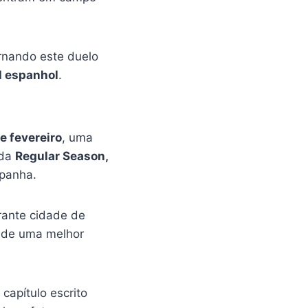
rnando este duelo
l espanhol
.
e fevereiro
, uma
 da
Regular Season,
spanha.
brante cidade de
e de uma melhor
capítulo escrito