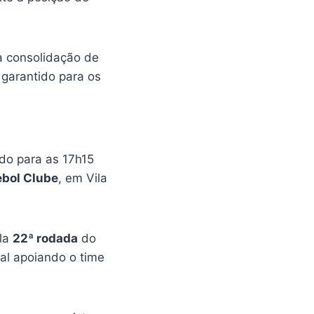
a consolidação de
 garantido para os
ado para as 17h15
ebol Clube
, em Vila
ela
22ª rodada
do
al apoiando o time