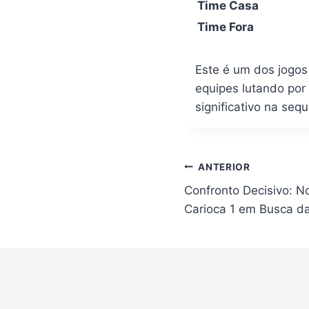
Time Casa
Time Fora
Este é um dos jogo
equipes lutando por
significativo na se
Navegação
ANTERIOR
de
Confronto Decisivo: N
Post
Carioca 1 em Busca d