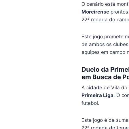
O cenário está mon
Moreirense
prontos 
22ª rodada do camp
Este jogo promete m
de ambos os clubes
equipes em campo n
Duelo da Prime
em Busca de Po
A cidade de Vila d
Primeira Liga
. O co
futebol.
Este jogo é de suma
22ª rodada do torne