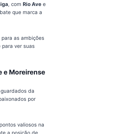
Liga
, com
Rio Ave
e
mbate que marca a
o para as ambições
 para ver suas
e e Moreirense
 aguardados da
paixonados por
pontos valiosos na
te a posição de