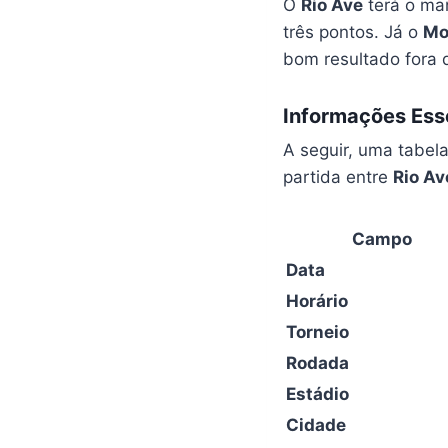
O
Rio Ave
terá o man
três pontos. Já o
Mo
bom resultado fora 
Informações Esse
A seguir, uma tabel
partida entre
Rio Av
Campo
Data
Horário
Torneio
Rodada
Estádio
Cidade