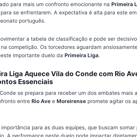
tado para mais um confronto emocionante na
Primeira 
para se enfrentarem. A expectativa é alta para este e
eonato português.
ovimentar a tabela de classificação e pode ser decisiv
 na competição. Os torcedores aguardam ansiosamente
este importante duelo da
Primeira Liga
.
ira Liga Aquece Vila do Conde com Rio Av
ntos Essenciais
o Conde se prepara para receber um dos embates mais
nfronto entre
Rio Ave
e
Moreirense
promete agitar os a
 importância para as duas equipes, que buscam somar 
io. A performance neste duelo pode impactar diretamen