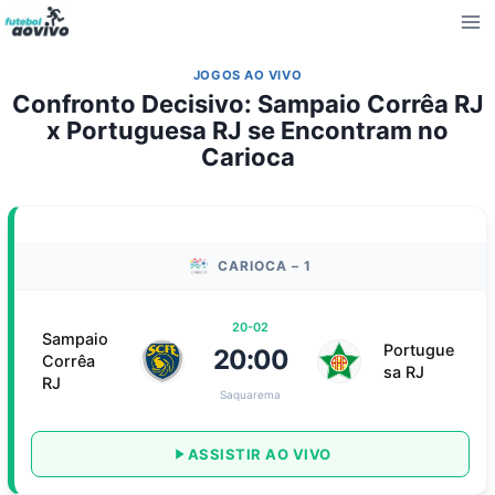
Pular
para
o
JOGOS AO VIVO
Conteúdo
Confronto Decisivo:
Sampaio Corrêa RJ
x Portuguesa RJ
se Encontram no
Carioca
CARIOCA – 1
20-02
Sampaio
Portugue
20:00
Corrêa
sa RJ
RJ
Saquarema
ASSISTIR AO VIVO