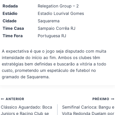
Rodada
Relegation Group – 2
Estádio
Estadio Lourival Gomes
Cidade
Saquarema
Time Casa
Sampaio Corrêa RJ
Time Fora
Portuguesa RJ
A expectativa é que o jogo seja disputado com muita
intensidade do início ao fim. Ambos os clubes têm
estratégias bem definidas e buscarão a vitória a todo
custo, prometendo um espetáculo de futebol no
gramado de Saquarema.
Navegação
ANTERIOR
PRÓXIMO
de
Clássico Aguardado: Boca
Semifinal Carioca: Bangu e
Post
Juniors e Racing Club se
Volta Redonda Duelam por