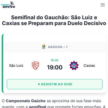
Pular
para
o
Semifinal do Gauchão: São Luiz e
Conteúdo
Caxias se Preparam para Duelo Decisivo
GAÚCHO – 1
16-02
São Luiz
Caxias
19:00
ASSISTIR AO VIVO
O
Campeonato Gaúcho
se aproxima de sua fase mais
quente, com a
semifinal
que promete fortes emoções. A