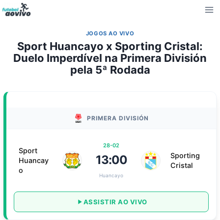
Pular
para
o
JOGOS AO VIVO
Conteúdo
Sport Huancayo x Sporting Cristal:
Duelo Imperdível na Primera División
pela 5ª Rodada
PRIMERA DIVISIÓN
28-02
Sport
Sporting
13:00
Huancay
Cristal
o
Huancayo
ASSISTIR AO VIVO