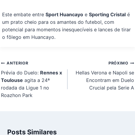
Este embate entre
Sport Huancayo
e
Sporting Cristal
é
um prato cheio para os amantes do futebol, com
potencial para momentos inesquecíveis e lances de tirar
o fôlego em Huancayo.
Navegação
ANTERIOR
PRÓXIMO
de
Prévia do Duelo:
Rennes x
Hellas Verona e Napoli se
Post
Toulouse
agita a 24ª
Encontram em Duelo
rodada da Ligue 1 no
Crucial pela Serie A
Roazhon Park
Posts Similares