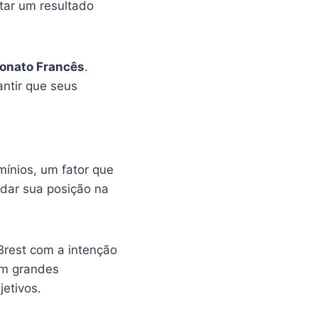
tar um resultado
nato Francês
.
antir que seus
mínios, um fator que
dar sua posição na
.
 Brest com a intenção
em grandes
etivos.