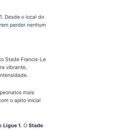
. Desde o local do
querem perder nenhum
ico Stade Francis-Le
ra vibrante,
intensidade.
mpeonatos mais
com o apito inicial
na
Ligue 1
. O
Stade