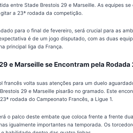
tida entre Stade Brestois 29 e Marseille. As equipes s
gitar a 23ª rodada da competição.
dado para o final de fevereiro, será crucial para as a
 expectativa é de um jogo disputado, com as duas equ
a principal liga da França.
 29 e Marseille se Encontram pela Rodada 
ol francês volta suas atenções para um duelo aguardad
 Brestois 29 e Marseille pisarão no gramado. Este enco
 23ª rodada do Campeonato Francês, a Ligue 1.
erá o palco deste embate que coloca frente a frente d
, mas igualmente importantes na temporada. Os torcedo
 e habilidade dentro das quatro linhas.