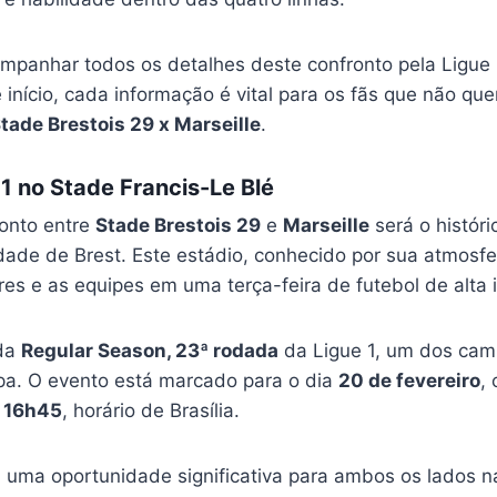
mpanhar todos os detalhes deste confronto pela Ligue 1
e início, cada informação é vital para os fãs que não 
tade Brestois 29 x Marseille
.
 1 no Stade Francis-Le Blé
ronto entre
Stade Brestois 29
e
Marseille
será o histór
idade de Brest. Este estádio, conhecido por sua atmosfe
es e as equipes em uma terça-feira de futebol de alta 
 da
Regular Season, 23ª rodada
da Ligue 1, um dos ca
opa. O evento está marcado para o dia
20 de fevereiro
, 
s
16h45
, horário de Brasília.
a uma oportunidade significativa para ambos os lados 