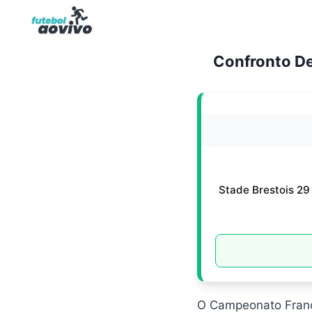
Pular
para
o
Confronto De
Conteúdo
Stade Brestois 29
O Campeonato Franc