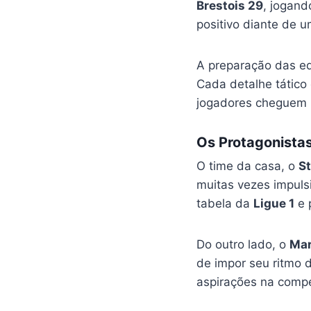
Brestois 29
, jogand
positivo diante de 
A preparação das eq
Cada detalhe tático 
jogadores cheguem 
Os Protagonista
O time da casa, o
St
muitas vezes impuls
tabela da
Ligue 1
e 
Do outro lado, o
Mar
de impor seu ritmo 
aspirações na compe