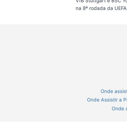
VfB Stuttgart e BSC 
Post
na 8ª rodada da UEFA
Onde assist
Onde Assistir a 
Onde a