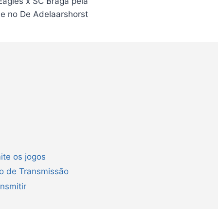
agles x SC Braga pela
e no De Adelaarshorst
ite os jogos
ão de Transmissão
nsmitir