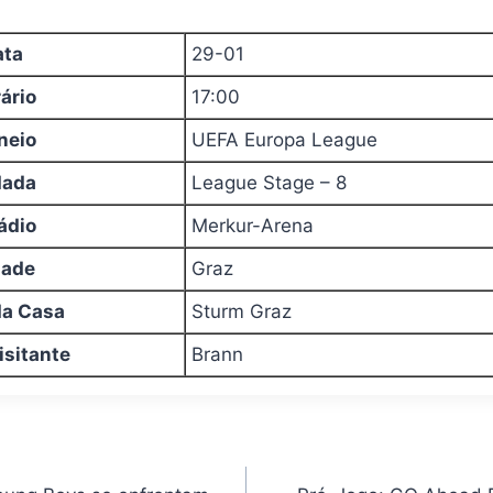
ata
29-01
ário
17:00
neio
UEFA Europa League
dada
League Stage – 8
ádio
Merkur-Arena
dade
Graz
da Casa
Sturm Graz
isitante
Brann